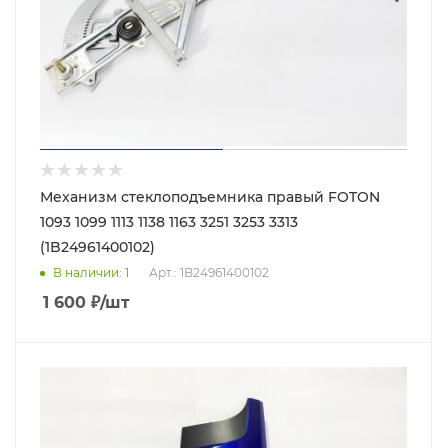
Механизм стеклоподъемника правый FOTON
1093 1099 1113 1138 1163 3251 3253 3313
(1B24961400102)
В наличии
: 1
Арт.: 1B24961400102
1 600
₽
/шт