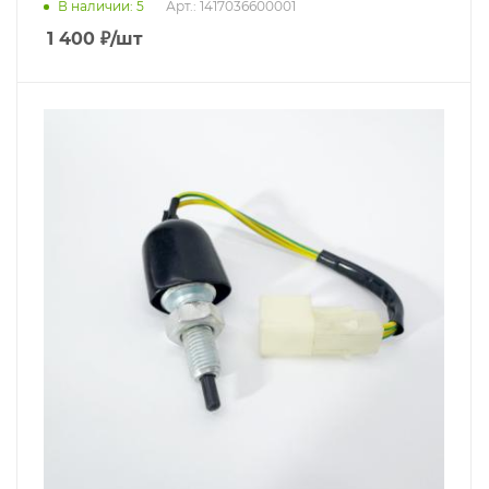
В наличии
: 5
Арт.: 1417036600001
1 400
₽
/шт