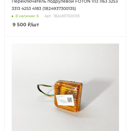
Переключатель подрулевой FOTON 1113 1163 3253
3313 4253 4183 (1B24937300135)
В наличии
: 6
Арт.: 1B24937300135
9 500
₽
/шт