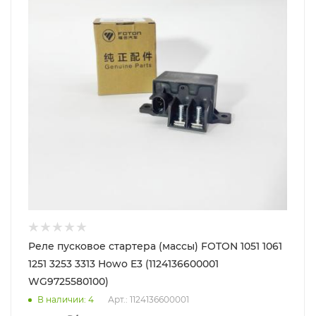
Реле пусковое стартера (массы) FOTON 1051 1061
1251 3253 3313 Howo E3 (1124136600001
WG9725580100)
В наличии
: 4
Арт.: 1124136600001