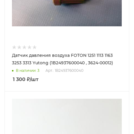
Датчик давления воздуха FOTON 1251 1113 1163
3253 3313 Yutong (1B24937600040 , 3624-00012)
В наличии
: 3
Арт.: 1B24937600040
1 300
₽
/шт