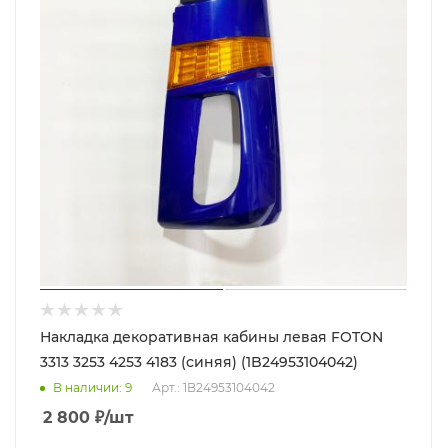
Накладка декоративная кабины левая FOTON
3313 3253 4253 4183 (синяя) (1B24953104042)
В наличии
: 9
Арт.: 1B24953104042
2 800
₽
/шт