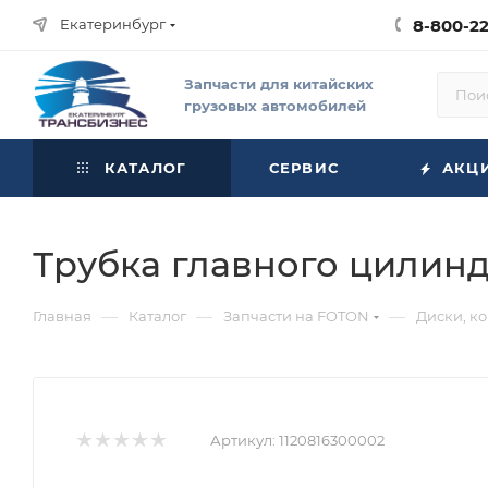
Екатеринбург
8-800-2
Запчасти для китайских
грузовых автомобилей
КАТАЛОГ
СЕРВИС
АКЦ
Трубка главного цилинд
—
—
—
Главная
Каталог
Запчасти на FOTON
Диски, к
Артикул:
1120816300002