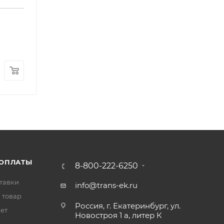
 ОПЛАТЫ
8-800-222-6250
тавки
info@trans-ek.ru
 товар
Россия, г. Екатеринбург, ул.
вет
Новостроя 1 а, литер К