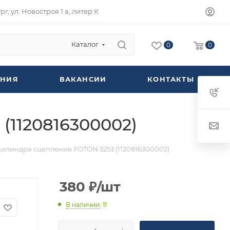
г, ул. Новостроя 1 а, литер К
Каталог
0
0
НИЯ
ВАКАНСИИ
КОНТАКТЫ
(1120816300002)
цилиндра сцепления FOTON 3253 (1120816300002)
380
₽
/шт
В наличии
: 11