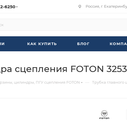
22-6250
Россия, г. Екатеринбур
ИИ
КАК КУПИТЬ
БЛОГ
КОМПА
ра сцепления FOTON 3253 
—
орзины, цилиндры, ПГУ сцепления FOTON
Трубка главного 