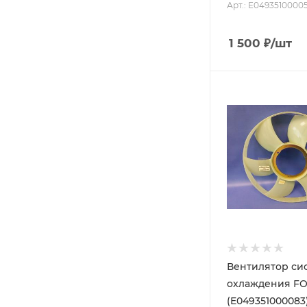
Арт.: E0493510000
1 500
₽
/шт
Вентилятор си
охлаждения FO
(E049351000083