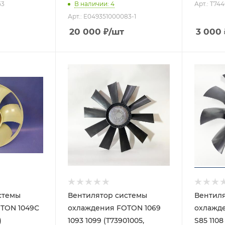
53
В наличии
: 4
Арт.: T74
Арт.: E049351000083-1
20 000
₽
/шт
3 000
стемы
Вентилятор системы
Вентиля
TON 1049С
охлаждения FOTON 1069
охлажд
)
1093 1099 (T73901005,
S85 1108