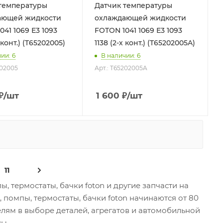
температуры
Датчик температуры
ающей жидкости
охлаждающей жидкости
41 1069 Е3 1093
FOTON 1041 1069 Е3 1093
х конт.) (T65202005)
1138 (2-х конт.) (T65202005A)
чии
: 6
В наличии
: 6
202005
Арт.: T65202005A
₽
/шт
1 600
₽
/шт
11
, термостаты, бачки foton и другие запчасти на
, помпы, термостаты, бачки foton начинаются от 80
лям в выборе деталей, агрегатов и автомобильной
сы.