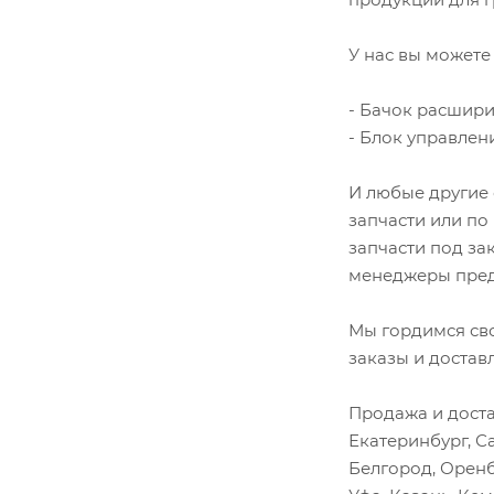
У нас вы можете 
- Бачок расширит
- Блок управлени
И любые другие 
запчасти или по
запчасти под за
менеджеры пред
Мы гордимся св
заказы и достав
Продажа и доста
Екатеринбург, С
Белгород, Оренб