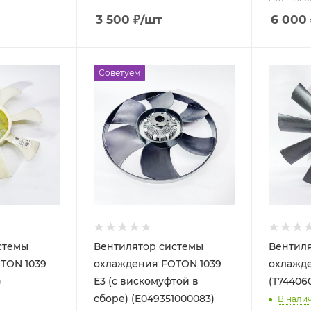
3 500
₽
/шт
6 000
Советуем
стемы
Вентилятор системы
Вентиля
TON 1039
охлаждения FOTON 1039
охлажд
)
Е3 (с вискомуфтой в
(T74406
сборе) (E049351000083)
В нали