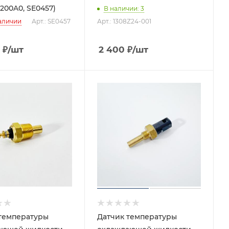
0200A0, SE0457)
В наличии
: 3
аличии
Арт.: SE0457
Арт.: 1308Z24-001
₽
/шт
2 400
₽
/шт
температуры
Датчик температуры