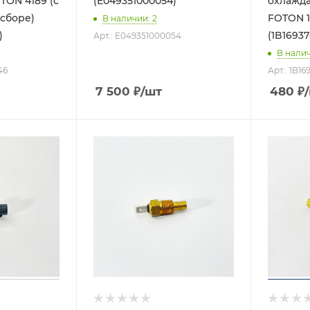
TON 4189 (с
(E049351000054)
охлажд
сборе)
FOTON 1
В наличии
: 2
)
(1B1693
Арт.: E049351000054
В нали
46
Арт.: 1B1
7 500
₽
/шт
480
₽