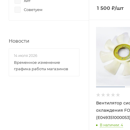
Хит
1 500
₽
/шт
Советуем
Новости
14 июля 2026
Временное изменение
графика работы магазинов
Вентилятор си
охлаждения FO
(E049351000053
В наличии
: 4