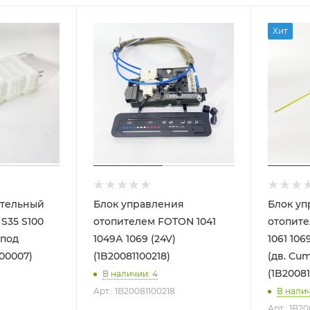
Хит
ительный
Блок управления
Блок уп
 S35 S100
отопителем FOTON 1041
отопите
 под
1049А 1069 (24V)
1061 10
100007)
(1B20081100218)
(дв. Cum
(1B20081
В наличии
: 4
Арт.: 1B20081100218
В нали
Арт.: 1B2