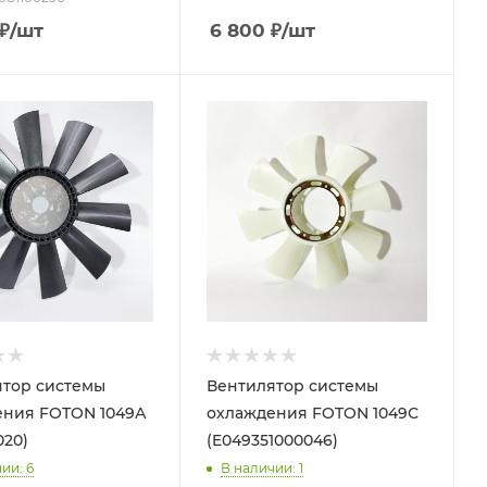
₽
/шт
6 800
₽
/шт
тор системы
Вентилятор системы
ения FOTON 1049А
охлаждения FOTON 1049С
020)
(E049351000046)
чии
: 6
В наличии
: 1