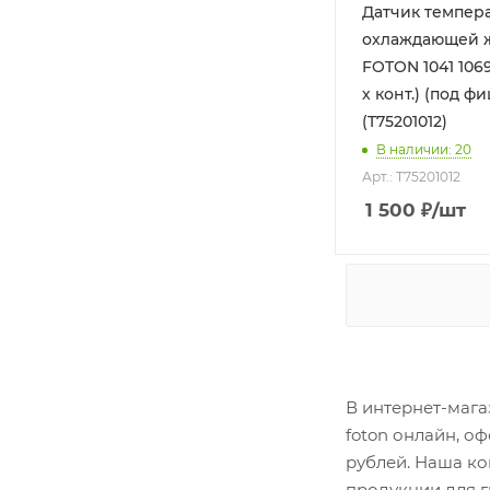
Датчик темпер
охлаждающей 
FOTON 1041 1069
х конт.) (под ф
(T75201012)
В наличии
: 20
Арт.: T75201012
1 500
₽
/шт
В интернет-мага
foton онлайн, о
рублей. Наша ко
продукции для г