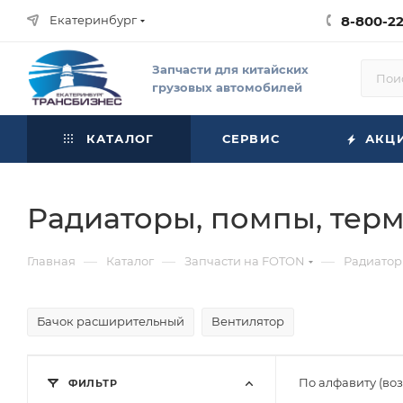
Екатеринбург
8-800-2
Запчасти для китайских
грузовых автомобилей
КАТАЛОГ
СЕРВИС
АКЦ
Радиаторы, помпы, тер
—
—
—
Главная
Каталог
Запчасти на FOTON
Радиатор
Бачок расширительный
Вентилятор
По алфавиту (во
ФИЛЬТР