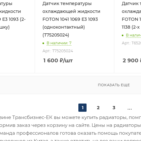
атуры
Датчик температуры
Датчик 
жидкости
охлаждающей жидкости
охлажд
 Е3 1093 (2-
FOTON 1041 1069 Е3 1093
FOTON 10
ишку)
(одноконтактный)
1138 (2-
(T75205024)
В нали
В наличии
: 7
Арт.: T65
Арт.: T75205024
1 600
₽
/шт
2 900
ПОКАЗАТЬ ЕЩЕ
1
2
3
зине Трансбизнес-ЕК вы можете купить радиаторы, помпы
формив заказ через корзину на сайте. Цены на радиаторы
манда профессионалов готова оказать помощь покупате
рузовиков из Китая, а также ответить на все ваши вопро