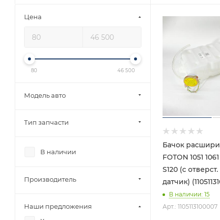
Цена
80
46 500
Модель авто
Тип запчасти
Бачок расшир
В наличии
FOTON 1051 1061
S120 (с отверст.
Производитель
датчик) (1105113
В наличии
: 15
Наши предложения
Арт.: 1105113100007