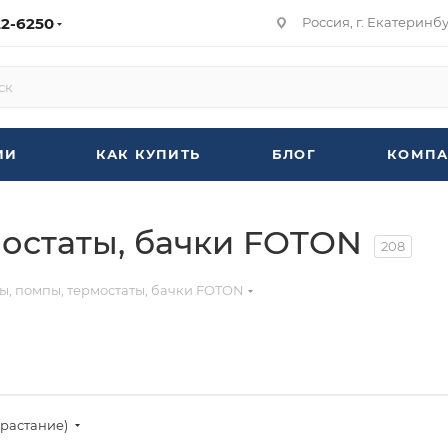
22-6250
Россия, г. Екатеринбур
ИИ
КАК КУПИТЬ
БЛОГ
КОМПА
мостаты, бачки FOTON
208
ы, помпы, термостаты, бачки FOTON
зрастание)