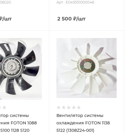
406020
Арт.: E049351000046
₽
/шт
2 500
₽
/шт
тор системы
Вентилятор системы
ения FOTON 1088
охлаждения FOTON 1138
 S100 1128 S120
5122 (1308Z24-001)