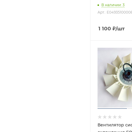
В наличии
: 3
Арт.: E0493510000
1 100
₽
/шт
Вентилятор си