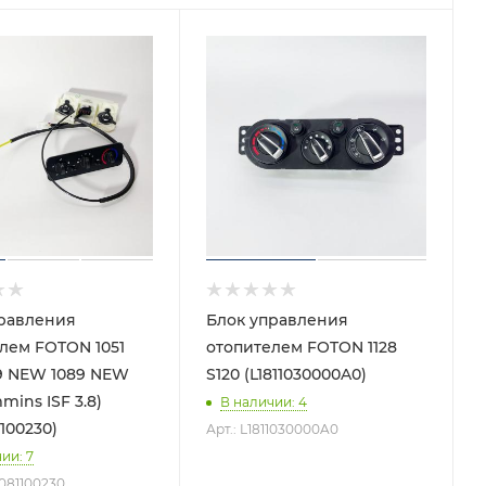
равления
Блок управления
лем FOTON 1051
отопителем FOTON 1128
69 NEW 1089 NEW
S120 (L1811030000A0)
mins ISF 3.8)
В наличии
: 4
100230)
Арт.: L1811030000A0
чии
: 7
0081100230