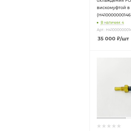
охлаждения FO
вискомуфтой в 
(H410000000146
В наличии
: 4
Арт.: H4100000001
35 000
₽
/шт