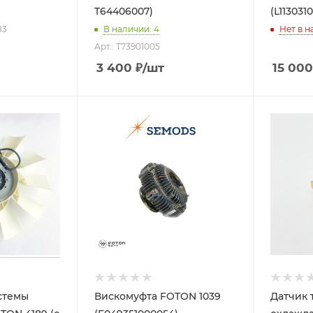
T64406007)
(L113031
83
В наличии
: 4
Нет в н
Арт.: T73901005
3 400
₽
/шт
15 000
стемы
Вискомуфта FOTON 1039
Датчик 