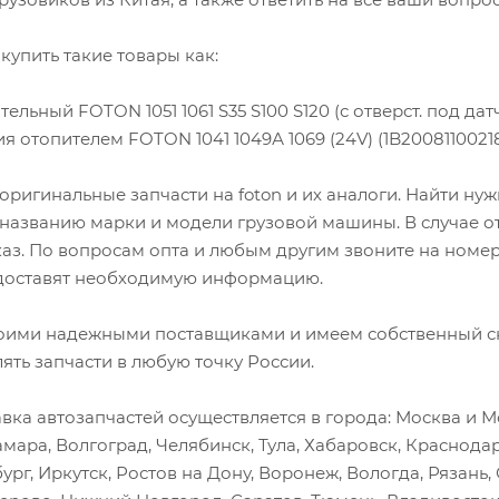
купить такие товары как:
ельный FOTON 1051 1061 S35 S100 S120 (с отверст. под датч
я отопителем FOTON 1041 1049А 1069 (24V) (1B2008110021
оригинальные запчасти на foton и их аналоги. Найти н
 названию марки и модели грузовой машины. В случае о
каз. По вопросам опта и любым другим звоните на номер
оставят необходимую информацию.
оими надежными поставщиками и имеем собственный скл
лять запчасти в любую точку России.
вка автозапчастей осуществляется в города: Москва и Мо
амара, Волгоград, Челябинск, Тула, Хабаровск, Краснода
ург, Иркутск, Ростов на Дону, Воронеж, Вологда, Рязань