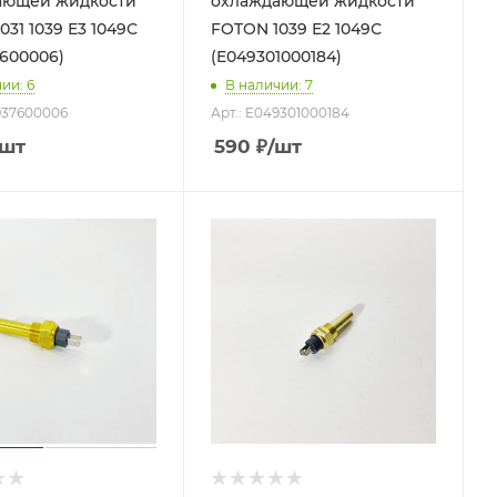
ающей жидкости
охлаждающей жидкости
031 1039 Е3 1049С
FOTON 1039 Е2 1049С
7600006)
(E049301000184)
чии
: 6
В наличии
: 7
6937600006
Арт.: E049301000184
/шт
590
₽
/шт