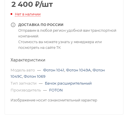
2 400
₽
/шт
Нет в наличии
ДОСТАВКА ПО РОССИИ
Отправим в любой регион удобной вам транспортной
компанией.
Стоимость вы можете узнать у менеджера или
посмотреть на сайте ТК
Характеристики
Модель авто
—
Фотон 1041
,
Фотон 1049А
,
Фотон
1049С
,
Фотон 1069
Тип запчасти
—
Бачок расширительный
Производитель
—
FOTON
Изображение носит ознакомительный характер