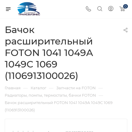
0
Бачок
расширительный
FOTON 1041 1049А
1049С 1069
(1106913100026)
—
—
—
Главная
Каталог
Запчасти на FOTON
—
Радиаторы, помпы, термостаты, бачки FOTON
Бачок расширительный FOTON 1041 1049А 1049С 1069
(1106913100026)