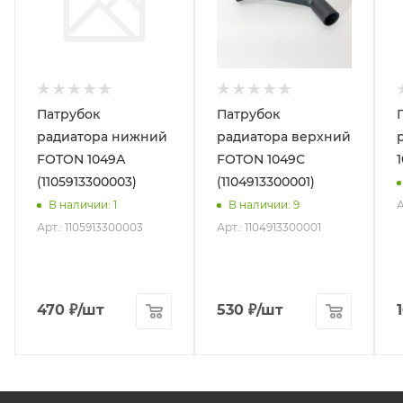
Патрубок
Патрубок
радиатора нижний
радиатора верхний
FOTON 1049А
FOTON 1049С
(1105913300003)
(1104913300001)
А
В наличии
: 1
В наличии
: 9
Арт.: 1105913300003
Арт.: 1104913300001
470
₽
/шт
530
₽
/шт