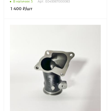
В наличии
: 5
Арт.: E049367000083
1 400
₽
/шт