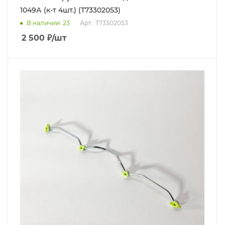
1049А (к-т 4шт.) (T73302053)
В наличии
: 23
Арт.: T73302053
2 500
₽
/шт