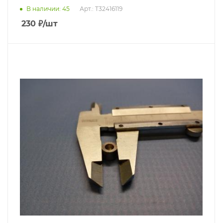
В наличии
: 45
Арт.: T32416119
230
₽
/шт