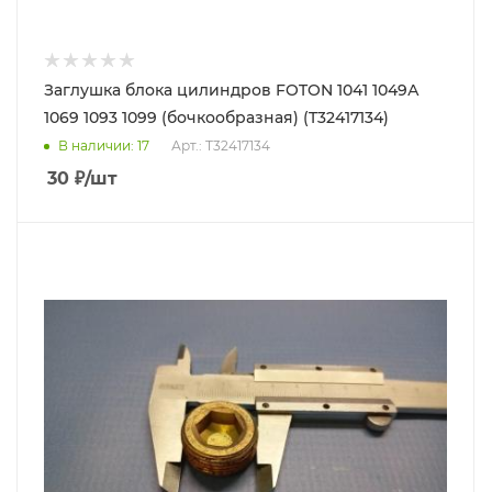
Заглушка блока цилиндров FOTON 1041 1049А
1069 1093 1099 (бочкообразная) (T32417134)
В наличии
: 17
Арт.: T32417134
30
₽
/шт