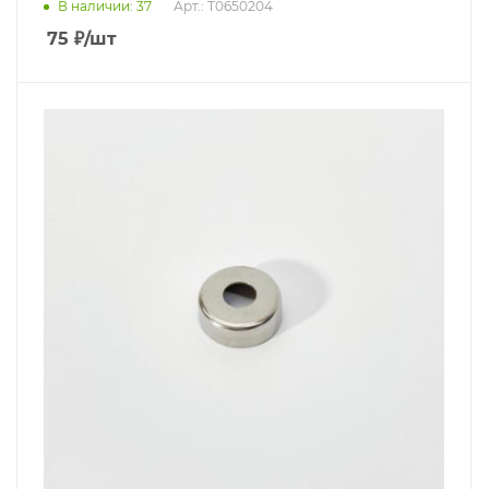
В наличии
: 37
Арт.: T0650204
75
₽
/шт