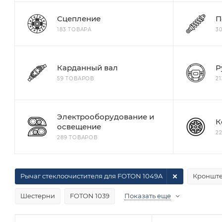
Сцепление
П
183 ТОВАРА
3
Карданный вал
Р
59 ТОВАРОВ
2
Электрооборудование и
К
освещение
2
289 ТОВАРОВ
Рычаг стеклоочистителя для FOTON 1049A
Кроншт
Шестерни
FOTON 1039
Показать еще