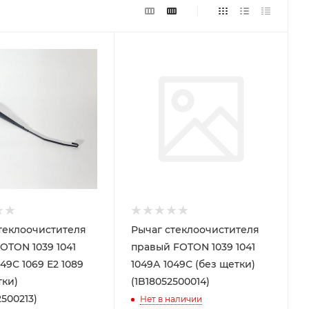
теклоочистителя
Рычаг стеклоочистителя
OTON 1039 1041
правый FOTON 1039 1041
49С 1069 Е2 1089
1049А 1049С (без щетки)
тки)
(1B18052500014)
500213)
Нет в наличии