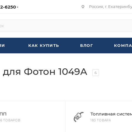
22-6250
Россия, г. Екатеринбур
ИИ
КАК КУПИТЬ
БЛОГ
КОМПА
я для Фотон 1049А
4
ПП
Топливная систе
86 ТОВАРОВ
183 ТОВАРА