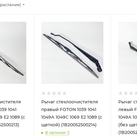
зрастание)
чистителя
Рычаг стеклоочистителя
Рычаг с
39 1041
правый FOTON 1039 1041
левый F
9 Е2 1089 (с
1049А 1049С 1069 Е2 1089 (с
1049А 10
52500213)
щеткой) (1B20052500214)
(без ще
(1B20052
В наличии
: 5