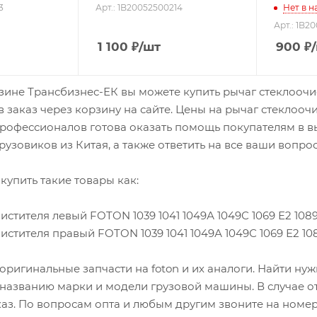
3
Арт.: 1B20052500214
Нет в н
Арт.: 1B2
1 100
₽
/шт
900
₽
зине Трансбизнес-ЕК вы можете купить рычаг стеклоочист
 заказ через корзину на сайте. Цены на рычаг стеклоочи
офессионалов готова оказать помощь покупателям в вы
рузовиков из Китая, а также ответить на все ваши вопро
купить такие товары как:
истителя левый FOTON 1039 1041 1049А 1049С 1069 Е2 1089
истителя правый FOTON 1039 1041 1049А 1049С 1069 Е2 108
оригинальные запчасти на foton и их аналоги. Найти н
 названию марки и модели грузовой машины. В случае о
каз. По вопросам опта и любым другим звоните на номер