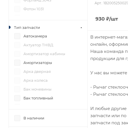
Форланд 5043
Арт.: 1B2005250021
Фотон 1031
Фотон 1038 (S35)
930
₽
/шт
Фотон 1039
Тип запчасти
Фотон 1041
Автокамера
В интернет-мага
онлайн, оформив
Фотон 1043
Актуатор ТНВД
Наша команда пр
Фотон 1049
Амортизатор кабины
продукции для г
Фотон 1049А
Амортизаторы
Фотон 1049С
Арка дверная
У нас вы можете 
Фотон 1051
Арка колеса
- Рычаг стеклооч
Фотон 1061
Бак мочевины
- Рычаг стеклооч
Фотон 1065 (S65)
Бак топливный
Фотон 1069
Балки
И любые другие 
запчасти или по
Фотон 1078
Баллон вакуумный
В наличии
запчасти под за
Фотон 1088 (S85)
Бампер