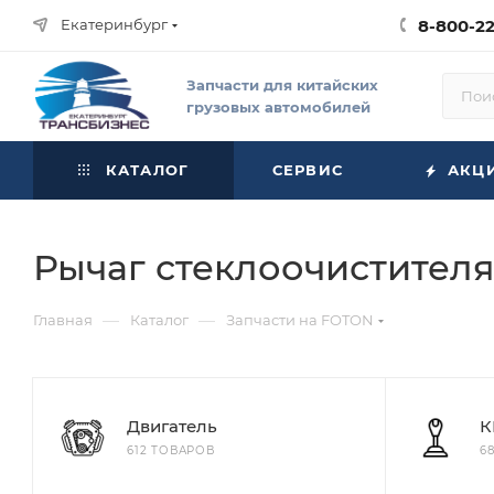
Екатеринбург
8-800-2
Запчасти для китайских
грузовых автомобилей
КАТАЛОГ
СЕРВИС
АКЦ
Рычаг стеклоочистител
—
—
Главная
Каталог
Запчасти на FOTON
Двигатель
К
612 ТОВАРОВ
6