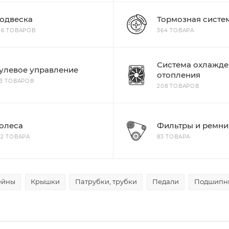
одвеска
Тормозная систе
06 ТОВАРОВ
364 ТОВАРА
Система охлажде
улевое управление
отопления
13 ТОВАРОВ
208 ТОВАРОВ
олеса
Фильтры и ремни
22 ТОВАРА
83 ТОВАРА
ейны
Крышки
Патрубки, трубки
Педали
Подшипн