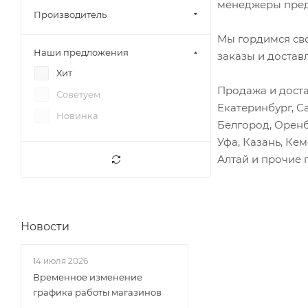
менеджеры пред
Фотон 1089
Барабаны тормозные
Производитель
Фотон 1093
Бардачок
Мы гордимся св
Наши предложения
Фотон 1099
заказы и достав
Бачок ГУР
Хит
Фотон 1108 (S100)
Бачок ГЦС
Продажа и доста
Советуем
Фотон 1113
Бачок омывателя
Екатеринбург, С
Новинка
Фотон 1121
Бачок расширительный
Белгород, Оренб
Фотон 1126 (EST-M 120)
Уфа, Казань, Ке
Бачок тормозной
Алтай и прочие 
Фотон 1128 (S120)
Бендикс стартера
Фотон 1129
Блок ABS
Фотон 1138
Блок синхронизатора
Фотон 1151
Новости
Блок управления
Фотон 1163
Блок цилиндров
14 июля 2026
Фотон 1186
Блокиратор вилки КПП
Временное изменение
Фотон 1241
Болт ГБЦ
графика работы магазинов