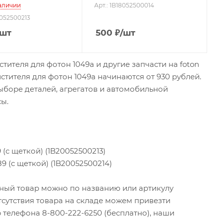
аличии
Арт.: 1B18052500014
0052500213
/шт
500
₽
/шт
ителя для фотон 1049а и другие запчасти на foton
стителя для фотон 1049а начинаются от 930 рублей.
боре деталей, агрегатов и автомобильной
сы.
 (с щеткой) (1B20052500213)
9 (с щеткой) (1B20052500214)
ужный товар можно по названию или артикулу
тсутствия товара на складе можем привезти
 телефона 8-800-222-6250 (бесплатно), наши