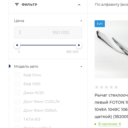
По алфавиту (во
ФИЛЬТР
Цена
Хит
3
950 000
Модель авто
Баф 1044
Баф 1065
Джак N120
Рычаг стеклоо
Донг Фенг C120L/N
левый FOTON 10
1049А 1049С 106
Донг Фенг Z55N/L
щеткой) (1B200
ТАТА 613
В наличии
: 6