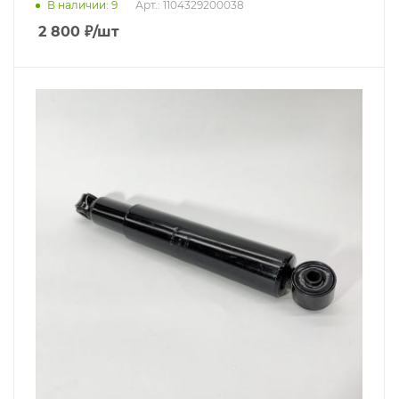
В наличии
: 9
Арт.: 1104329200038
2 800
₽
/шт