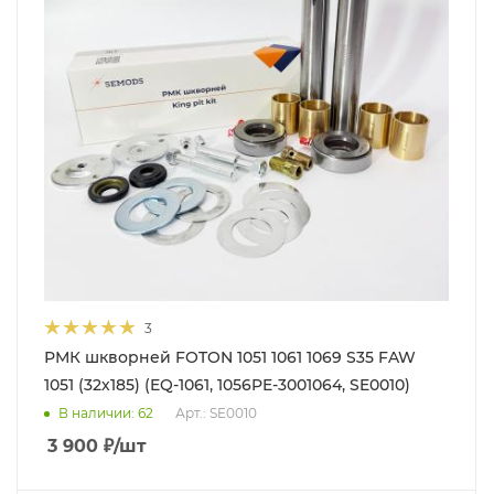
3
РМК шкворней FOTON 1051 1061 1069 S35 FAW
1051 (32х185) (EQ-1061, 1056PE-3001064, SE0010)
В наличии
: 62
Арт.: SE0010
3 900
₽
/шт