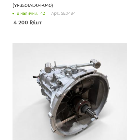
(YF3501AD04-040)
В наличии
: 142
Арт.: SE0484
4 200
₽
/шт