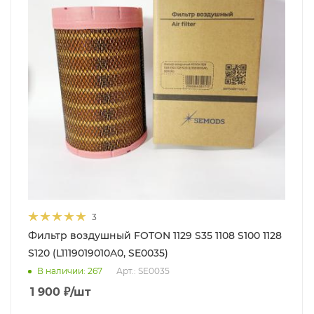
3
Фильтр воздушный FOTON 1129 S35 1108 S100 1128
S120 (L1119019010A0, SE0035)
В наличии
: 267
Арт.: SE0035
1 900
₽
/шт