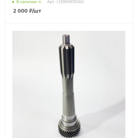
В наличии
: 4
Арт.: L1295090101A0
2 000
₽
/шт