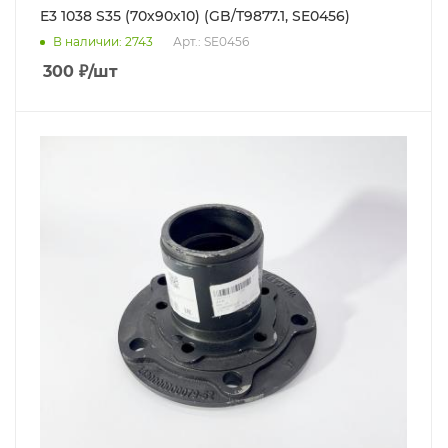
E3 1038 S35 (70х90х10) (GB/T9877.1, SE0456)
В наличии
: 2743
Арт.: SE0456
300
₽
/шт