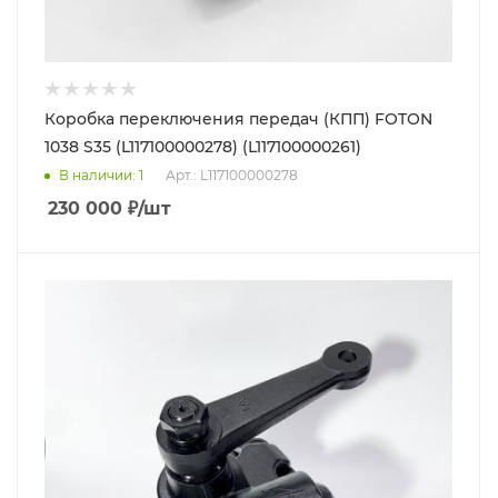
Коробка переключения передач (КПП) FOTON
1038 S35 (L117100000278) (L117100000261)
В наличии
: 1
Арт.: L117100000278
230 000
₽
/шт