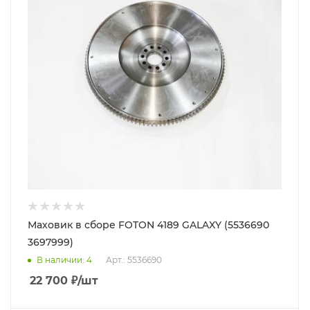
Маховик в сборе FOTON 4189 GALAXY (5536690
3697999)
В наличии
: 4
Арт.: 5536690
22 700
₽
/шт