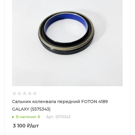
Сальник коленвала передний FOTON 4189
GALAXY (5575343)
В наличии
: 8
Арт.: 5575343
3 100
₽
/шт