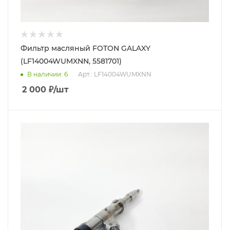
Фильтр масляный FOTON GALAXY
(LF14004WUMXNN, 5581701)
В наличии
: 6
Арт.: LF14004WUMXNN
2 000
₽
/шт