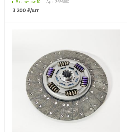
В наличии
: 10
Арт.: 3696160
3 200
₽
/шт