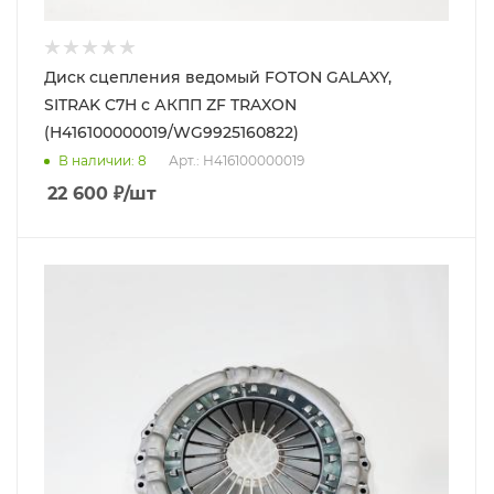
Диск сцепления ведомый FOTON GALAXY,
SITRAK C7H с АКПП ZF TRAXON
(H416100000019/WG9925160822)
В наличии
: 8
Арт.: H416100000019
22 600
₽
/шт