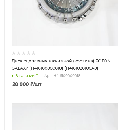
Диск сцепления нажимной (корзина) FOTON
GALAXY (H416100000018) (H4161020100A0)
В наличии
: 11
Арт.: H416100000018
28 900
₽
/шт