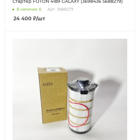
Стартер FOTON 4189 GALAXY (3698436 5688279)
В наличии
: 6
Арт.: 5688279
24 400
₽
/шт