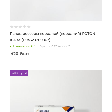
Палец рессоры передней (передний) FOTON
1049А (1104329200067)
В наличии
: 67
Арт.: 1104329200067
420
₽
/шт
Советуем