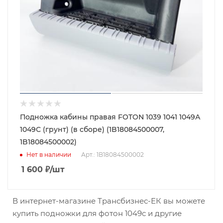
Подножка кабины правая FOTON 1039 1041 1049А
1049С (грунт) (в сборе) (1B18084500007,
1B18084500002)
Нет в наличии
Арт.: 1B18084500002
1 600
₽
/шт
В интернет-магазине Трансбизнес-ЕК вы можете
купить подножки для фотон 1049с и другие