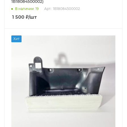
1B18084500002)
В наличии
: 19
Арт.: 1B18084500002
1 500
₽
/шт
Хит