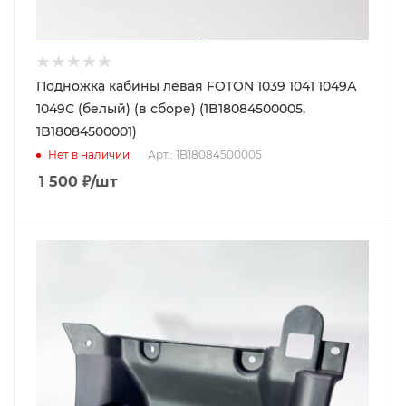
Подножка кабины левая FOTON 1039 1041 1049А
1049С (белый) (в сборе) (1B18084500005,
1B18084500001)
Нет в наличии
Арт.: 1B18084500005
1 500
₽
/шт