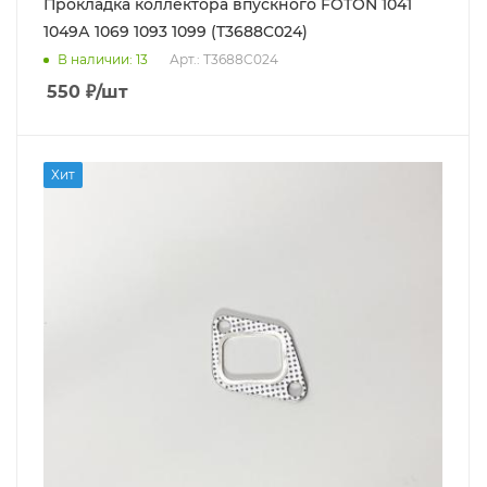
Прокладка коллектора впускного FOTON 1041
1049А 1069 1093 1099 (T3688C024)
В наличии
: 13
Арт.: T3688C024
550
₽
/шт
Хит