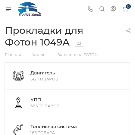
0
Прокладки для
Фотон 1049А
23
—
—
Главная
Каталог
Запчасти на FOTON
Двигатель
612 ТОВАРОВ
КПП
686 ТОВАРОВ
Топливная система
183 ТОВАРА