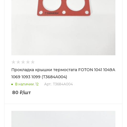
Прокладка крышки термостата FOTON 1041 1049А
1069 1093 1099 (T3684A004)
В наличии
: 12
Арт.: T3684A004
80
₽
/шт