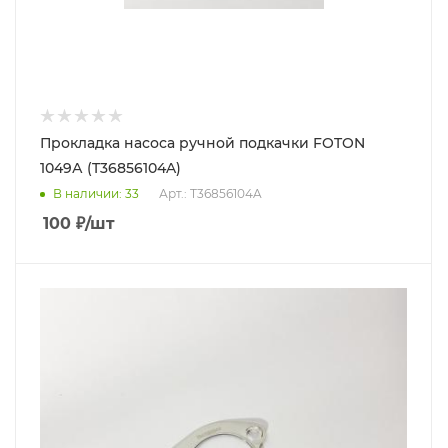
Прокладка насоса ручной подкачки FOTON
1049А (T36856104A)
В наличии
: 33
Арт.: T36856104A
100
₽
/шт