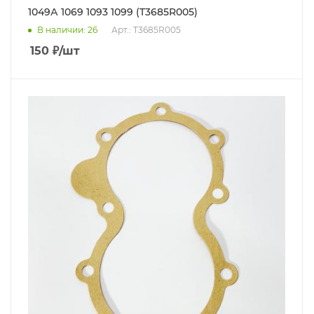
1049А 1069 1093 1099 (T3685R005)
В наличии
: 26
Арт.: T3685R005
150
₽
/шт