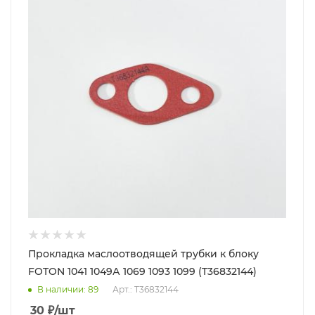
Прокладка маслоотводящей трубки к блоку
FOTON 1041 1049А 1069 1093 1099 (T36832144)
В наличии
: 89
Арт.: T36832144
30
₽
/шт