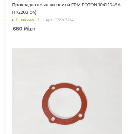
Прокладка крышки плиты ГРМ FOTON 1041 1049А
(T72203104)
В наличии
: 5
Арт.: T72203104
680
₽
/шт