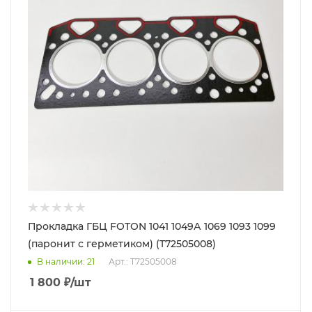
Прокладка ГБЦ FOTON 1041 1049А 1069 1093 1099
(паронит с герметиком) (T72505008)
В наличии
: 21
Арт.: T72505008
1 800
₽
/шт