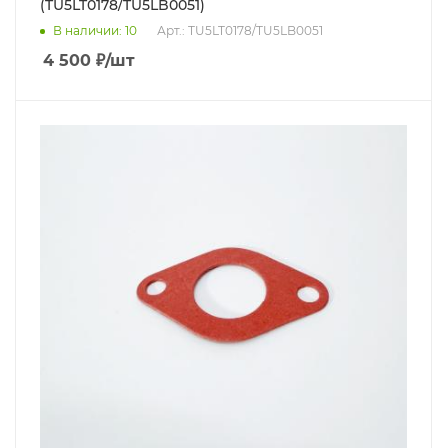
(TU5LT0178/TU5LB0051)
В наличии
: 10
Арт.: TU5LT0178/TU5LB0051
4 500
₽
/шт