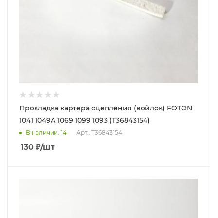
Прокладка картера сцепления (войлок) FOTON
1041 1049A 1069 1099 1093 (T36843154)
В наличии
: 14
Арт.: T36843154
130
₽
/шт