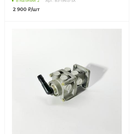
В наличии
: 2
Арт.: 85-19413-SX
2 900
₽
/шт