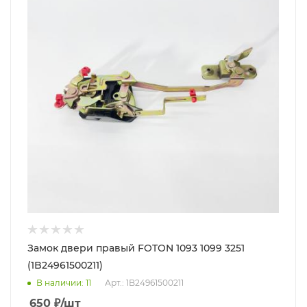
Замок двери правый FOTON 1093 1099 3251
(1B24961500211)
В наличии
: 11
Арт.: 1B24961500211
650
₽
/шт