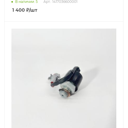
В наличии
: 5
Арт.: 1417036600001
1 400
₽
/шт