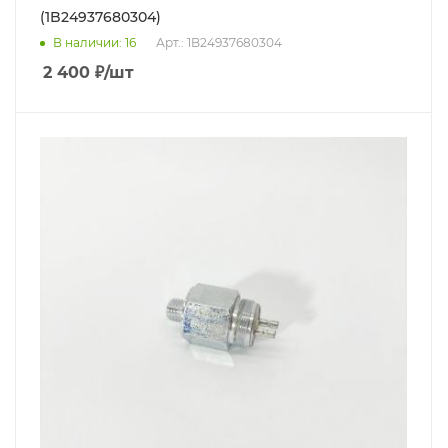
(1B24937680304)
В наличии
: 16
Арт.: 1B24937680304
2 400
₽
/шт