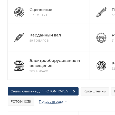
Сцепление
П
183 ТОВАРА
3
Карданный вал
Р
59 ТОВАРОВ
2
Электрооборудование и
К
освещение
2
289 ТОВАРОВ
Седло клапана для FOTON 1049A
Кронштейны
FOTON 1039
Показать еще