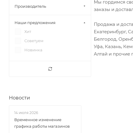
Мы гордимся св
Фотон 1089
Барабаны тормозные
Производитель
заказы и достав
Фотон 1093
Бардачок
Наши предложения
Фотон 1099
Продажа и доста
Бачок ГУР
Екатеринбург, С
Хит
Фотон 1108 (S100)
Бачок ГЦС
Белгород, Оренб
Советуем
Фотон 1113
Бачок омывателя
Уфа, Казань, Ке
Новинка
Фотон 1121
Бачок расширительный
Алтай и прочие 
Фотон 1126 (EST-M 120)
Бачок тормозной
Фотон 1128 (S120)
Бендикс стартера
Фотон 1129
Блок ABS
Фотон 1138
Блок синхронизатора
Фотон 1151
Новости
Блок управления
Фотон 1163
Блок цилиндров
14 июля 2026
Фотон 1186
Блокиратор вилки КПП
Временное изменение
Фотон 1241
Болт ГБЦ
графика работы магазинов