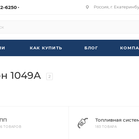
22-6250
Россия, г. Екатеринбур
ИИ
КАК КУПИТЬ
БЛОГ
КОМПА
он 1049А
2
ПП
Топливная систе
86 ТОВАРОВ
183 ТОВАРА