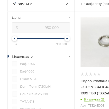
По алфавиту (во
ФИЛЬТР
Цена
3
950 000
Модель авто
Баф 1044
Баф 1065
Джак N120
Седло клапана 
Донг Фенг C120L/N
FOTON 1041 1049
1099 1138 (T3324
Донг Фенг Z55N/L
В наличии
: 23
ТАТА 613
Арт.: T3324E003