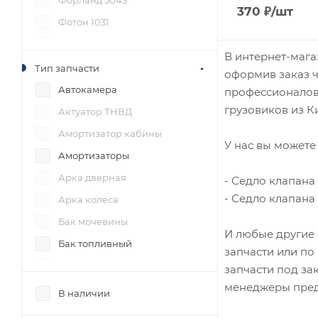
Форланд 5043
370
₽
/шт
Фотон 1031
Фотон 1038 (S35)
В интернет-мага
Фотон 1039
Тип запчасти
оформив заказ ч
Фотон 1041
Автокамера
профессионалов 
грузовиков из Ки
Фотон 1043
Актуатор ТНВД
Фотон 1049
Амортизатор кабины
У нас вы можете 
Фотон 1049А
Амортизаторы
Фотон 1049С
Арка дверная
- Седло клапана 
- Седло клапана 
Фотон 1051
Арка колеса
Фотон 1061
Бак мочевины
И любые другие 
Фотон 1065 (S65)
Бак топливный
запчасти или по
Фотон 1069
Балки
запчасти под за
менеджеры пред
Фотон 1078
Баллон вакуумный
В наличии
Фотон 1088 (S85)
Бампер