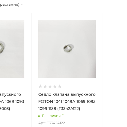
зрастание)
впускного
Седло клапана выпускного
А 1069 1093
FOTON 1041 1049А 1069 1093
E003)
1099 1138 (T3342A122)
В наличии
: 11
Арт.: T3342A122