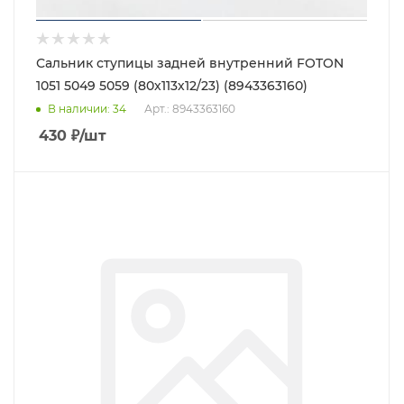
Сальник ступицы задней внутренний FOTON
1051 5049 5059 (80х113х12/23) (8943363160)
В наличии
: 34
Арт.: 8943363160
430
₽
/шт