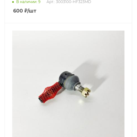
В наличии
: 9
Арт.: 3003100-HF323MD
600
₽
/шт