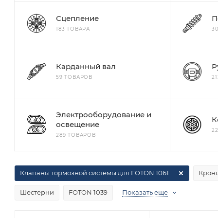
Сцепление
П
183 ТОВАРА
3
Карданный вал
Р
59 ТОВАРОВ
2
Электрооборудование и
К
освещение
2
289 ТОВАРОВ
Клапаны тормозной системы для FOTON 1061
Крон
Шестерни
FOTON 1039
Показать еще