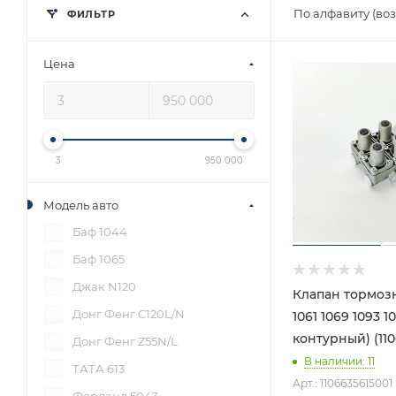
По алфавиту (во
ФИЛЬТР
Цена
3
950 000
Модель авто
Баф 1044
Баф 1065
Джак N120
Клапан тормоз
Донг Фенг C120L/N
1061 1069 1093 10
контурный) (110
Донг Фенг Z55N/L
В наличии
: 11
ТАТА 613
Арт.: 1106635615001