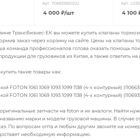
Арт.: 1106935600222
Арт.: L03
4 000
₽
/шт
4 100
зине Трансбизнес-ЕК вы можете купить клапаны тормозно
формив заказ через корзину на сайте. Цены на клапаны 
ша команда профессионалов готова оказать помощь поку
родукции для грузовиков из Китая, а также ответить на
купить такие товары как:
ой FOTON 1061 1069 1093 1099 1138 (4-х контурный) (110663
ой FOTON 1061 1069 1093 1099 1138 (4-х контурный) (11069
оригинальные запчасти на foton и их аналоги. Найти н
 названию марки и модели грузовой машины. В случае о
каз. По вопросам опта и любым другим звоните на номер
оставят необходимую информацию.