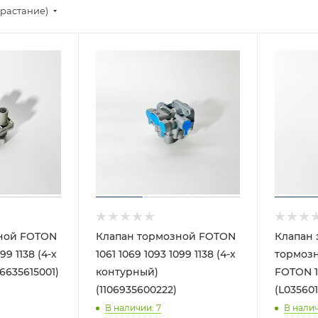
зрастание)
ной FOTON
Клапан тормозной FOTON
Клапан 
99 1138 (4-х
1061 1069 1093 1099 1138 (4-х
тормоз
6635615001)
контурный)
FOTON 1
(1106935600222)
(L03560
В наличии
: 7
В нали