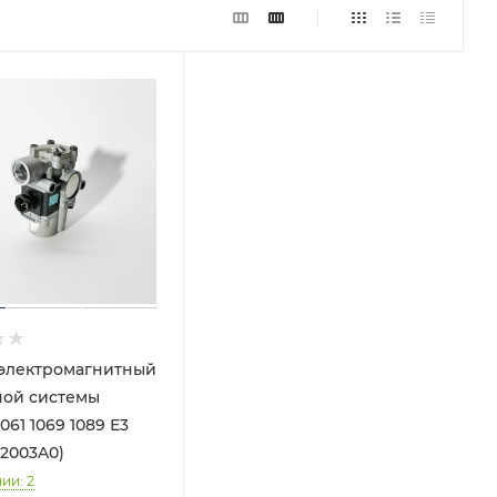
электромагнитный
ной системы
061 1069 1089 Е3
12003A0)
чии
: 2