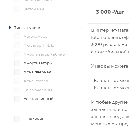
Форланд 5043
Фотон 1031
3 000
₽
/шт
Фотон 1038 (S35)
Фотон 1039
Тип запчасти
В интернет-мага
Фотон 1041
Автокамера
foton онлайн, о
3000 рублей. На
Фотон 1043
Актуатор ТНВД
автомобильной п
Фотон 1049
Амортизатор кабины
Фотон 1049А
Амортизаторы
У нас вы можете 
Фотон 1049С
Арка дверная
- Клапан тормозн
Фотон 1051
Арка колеса
- Клапан тормозн
Фотон 1061
Бак мочевины
Фотон 1065 (S65)
Бак топливный
И любые другие 
Фотон 1069
Балки
запчасти или по
запчасти под за
Фотон 1078
Баллон вакуумный
В наличии
менеджеры пред
Фотон 1088 (S85)
Бампер