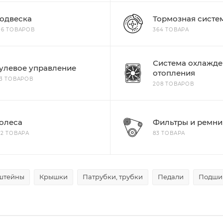
одвеска
Тормозная систе
06 ТОВАРОВ
364 ТОВАРА
Система охлажде
улевое управление
отопления
13 ТОВАРОВ
208 ТОВАРОВ
олеса
Фильтры и ремни
22 ТОВАРА
83 ТОВАРА
штейны
Крышки
Патрубки, трубки
Педали
Подши