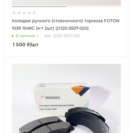
Колодки ручного (стояночного) тормоза FOTON
1039 1049С (к-т 2шт) (D120-3507-020)
В наличии
: 1
Арт.: D120-3507-020
1 500
₽
/шт