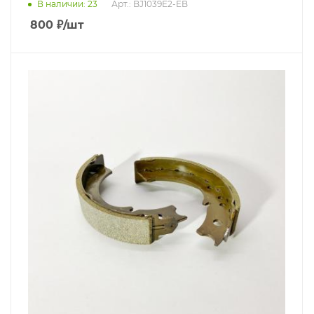
В наличии
: 23
Арт.: BJ1039E2-EB
800
₽
/шт