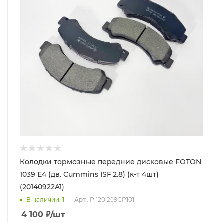
Колодки тормозные передние дисковые FOTON
1039 Е4 (дв. Cummins ISF 2.8) (к-т 4шт)
(20140922A1)
В наличии
: 1
Арт.: P.120.209GP101
4 100
₽
/шт