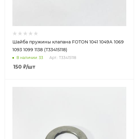
Шайба пружины клапана FOTON 1041 1049А 1069
1093 1099 1138 (Т33415118)
В наличии
: 33
Арт.: Т33415118
150
₽
/шт