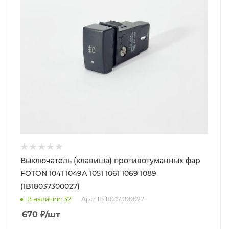
Выключатель (клавиша) противотуманных фар
FOTON 1041 1049А 1051 1061 1069 1089
(1B18037300027)
В наличии
: 32
Арт.: 1B18037300027
670
₽
/шт