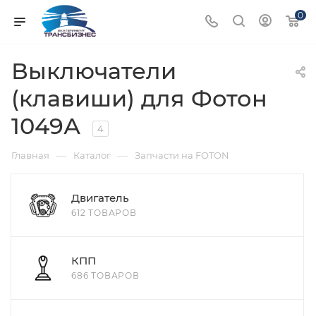
0
Выключатели
(клавиши) для Фотон
1049А
4
—
—
Главная
Каталог
Запчасти на FOTON
Двигатель
612 ТОВАРОВ
КПП
686 ТОВАРОВ