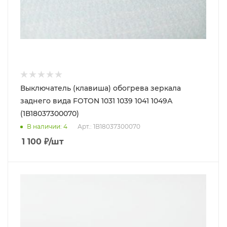
Выключатель (клавиша) обогрева зеркала
заднего вида FOTON 1031 1039 1041 1049А
(1В18037300070)
В наличии
: 4
Арт.: 1B18037300070
1 100
₽
/шт