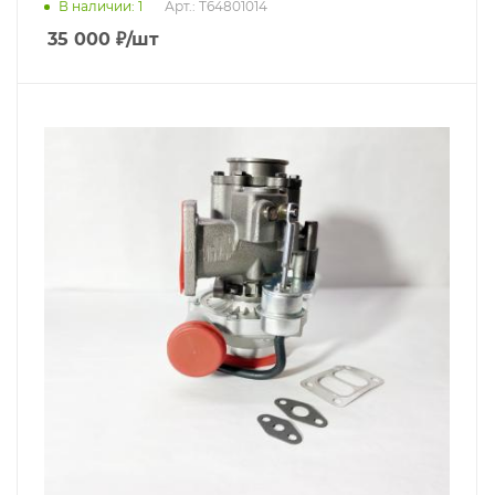
В наличии
: 1
Арт.: T64801014
35 000
₽
/шт