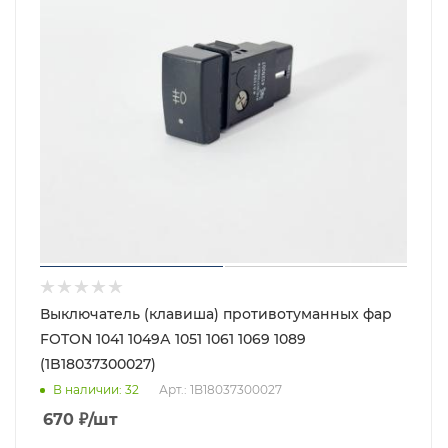
Выключатель (клавиша) противотуманных фар
FOTON 1041 1049А 1051 1061 1069 1089
(1B18037300027)
В наличии
: 32
Арт.: 1B18037300027
670
₽
/шт