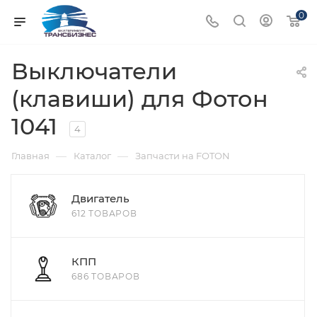
0
Выключатели
(клавиши) для Фотон
1041
4
—
—
Главная
Каталог
Запчасти на FOTON
Двигатель
612 ТОВАРОВ
КПП
686 ТОВАРОВ