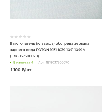
Выключатель (клавиша) обогрева зеркала
заднего вида FOTON 1031 1039 1041 1049А
(1В18037300070)
В наличии
: 4
Арт.: 1B18037300070
1 100
₽
/шт