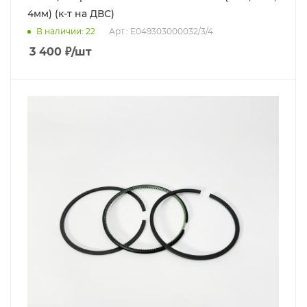
4мм) (к-т на ДВС)
В наличии
: 22
Арт.: E049303000032/3/4
3 400
₽
/шт