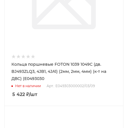
Кольца поршневые FOTON 1039 1049C (дв.
BJ493ZLQ3, 4JB1, 4JA1) (2мм, 2мм, 4мм) (к-т на
ДВС) (E0493030
Нет в наличии
Арт.: E049303000002/03/09
5 422
₽
/шт