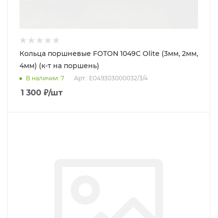
Кольца поршневые FOTON 1049С Olite (3мм, 2мм,
4мм) (к-т на поршень)
В наличии
: 7
Арт.: E049303000032/3/4
1 300
₽
/шт