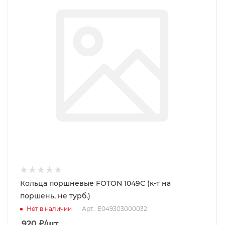
Кольца поршневые FOTON 1049С (к-т на
поршень, не турб.)
Нет в наличии
Арт.: E049303000032
920
₽
/шт