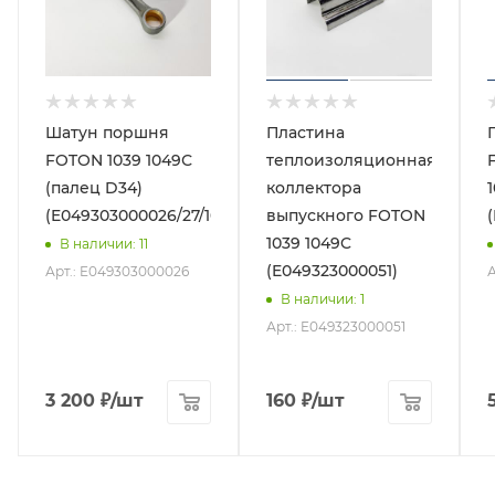
Шатун поршня
Пластина
FOTON 1039 1049С
теплоизоляционная
(палец D34)
коллектора
(E049303000026/27/10)
выпускного FOTON
1039 1049C
В наличии
: 11
(E049323000051)
Арт.: E049303000026
А
В наличии
: 1
Арт.: E049323000051
3 200
₽
/шт
160
₽
/шт