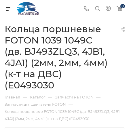
0
Кольца поршневые
FOTON 1039 1049C
(дв. BJ493ZLQ3, 4JB1,
4JA1) (2мм, 2мм, 4мм)
(к-т на ДВС)
(E0493030
—
—
—
Главная
Каталог
Запчасти на FOTON
—
Запчасти для двигателя FOTON
Кольца поршневые FOTON 1039 1049C (дв. BJ493ZLQ3, 4JB1,
4JA1) (2мм, 2мм, 4мм) (к-т на ДВС) (E0493030