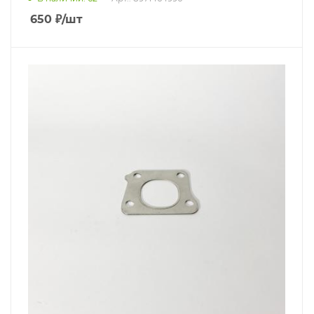
650
₽
/шт