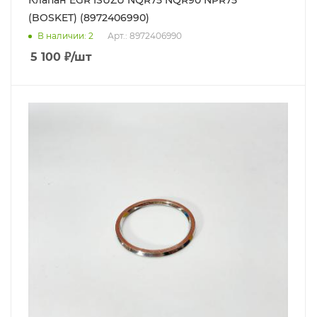
Клапан EGR ISUZU NQR75 NQR90 NPR75
(BOSKET) (8972406990)
В наличии
: 2
Арт.: 8972406990
5 100
₽
/шт