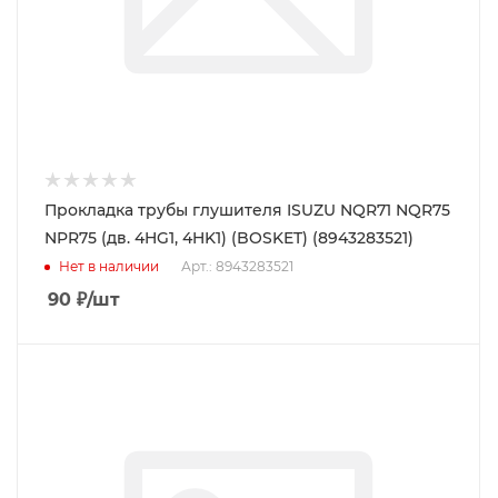
Прокладка трубы глушителя ISUZU NQR71 NQR75
NPR75 (дв. 4HG1, 4HK1) (BOSKET) (8943283521)
Нет в наличии
Арт.: 8943283521
90
₽
/шт