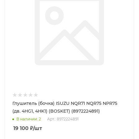
Глушитель (бочка) ISUZU NQR71 NQR75 NPR75
(дв. 4HG1, 4HK1) (BOSKET) (8972224891)
В наличии
: 2
Арт.: 8972224891
19 100
₽
/шт