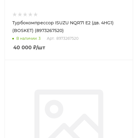
Турбокомпрессор ISUZU NQR71 Е2 (дв. 4HG1)
(BOSKET) (8973267520)
В наличии
: 3
Арт.: 8973267520
40 000
₽
/шт