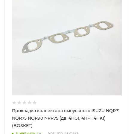
Прокладка коллектора выпускного ISUZU NQR71
NQR75 NQR90 NPR75 (дв. 4HG1, 4HF1, 4HK1)
(BOSKET)
В наличии
: 62
Арт.: 8971464990