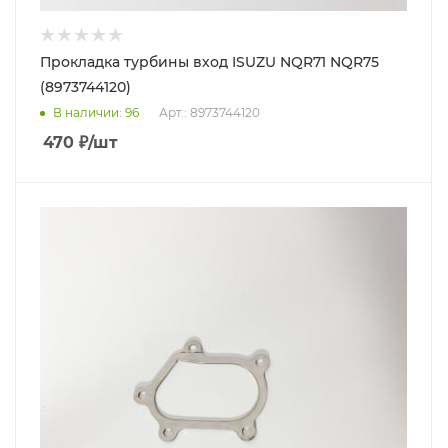
Прокладка турбины вход ISUZU NQR71 NQR75
(8973744120)
В наличии
: 96
Арт.: 8973744120
470
₽
/шт