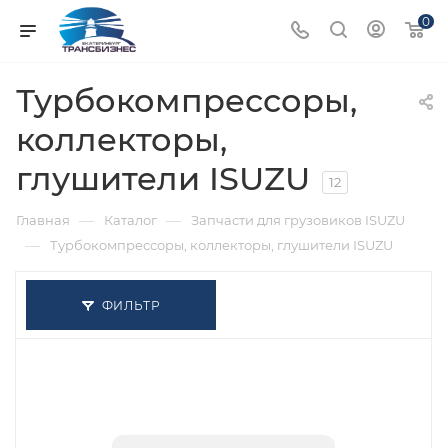
0
Турбокомпрессоры,
коллекторы,
глушители ISUZU
12
—
—
Главная
Каталог
Запчасти для грузовиков ISUZU
—
Турбокомпрессоры, коллекторы, глушители ISUZU
ФИЛЬТР