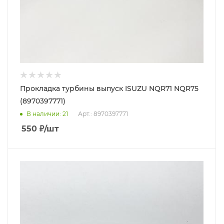
Прокладка турбины выпуск ISUZU NQR71 NQR75
(8970397771)
В наличии
: 21
Арт.: 8970397771
550
₽
/шт