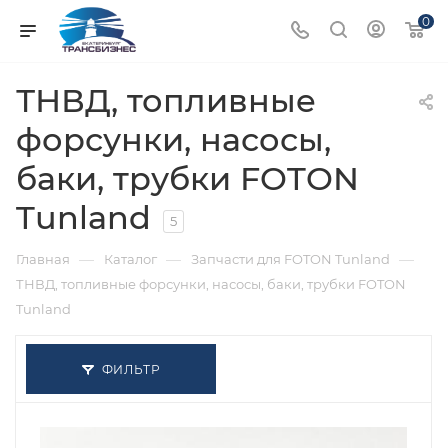
0
ТНВД, топливные
форсунки, насосы,
баки, трубки FOTON
Tunland
5
—
—
—
Главная
Каталог
Запчасти для FOTON Tunland
ТНВД, топливные форсунки, насосы, баки, трубки FOTON
Tunland
ФИЛЬТР