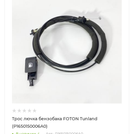
Трос лючка бензобака FOTON Tunland
(P1650150006A0)
В наличии
: 4
Арт.: P1650150006A0