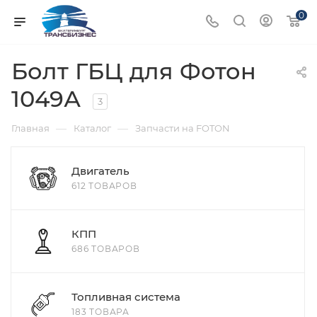
0
Болт ГБЦ для Фотон
1049А
3
—
—
Главная
Каталог
Запчасти на FOTON
Двигатель
612 ТОВАРОВ
КПП
686 ТОВАРОВ
Топливная система
183 ТОВАРА