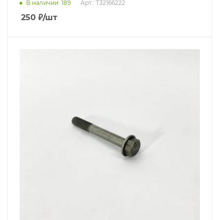
В наличии
: 189
Арт.: T32166222
250
₽
/шт