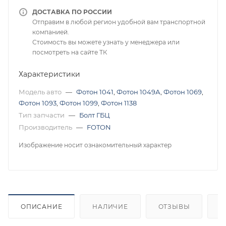
ДОСТАВКА ПО РОССИИ
Отправим в любой регион удобной вам транспортной
компанией.
Стоимость вы можете узнать у менеджера или
посмотреть на сайте ТК
Характеристики
Модель авто
—
Фотон 1041
,
Фотон 1049А
,
Фотон 1069
,
Фотон 1093
,
Фотон 1099
,
Фотон 1138
Тип запчасти
—
Болт ГБЦ
Производитель
—
FOTON
Изображение носит ознакомительный характер
ОПИСАНИЕ
НАЛИЧИЕ
ОТЗЫВЫ
К