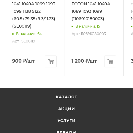
1041 1049A 1069 1093
FOTON 1041 1049А
1099 1138 5122
1069 1093 1099
(60.5x79.35x9.3/11.23)
(1106910180003)
(SE00119)
В наличии
: 15
Арт.: 1106910180003
А
В наличии
: 64
Арт.: SE00119
900
₽
/шт
1 200
₽
/шт
КАТАЛОГ
АКЦИИ
УСЛУГИ
БРЕНДЫ