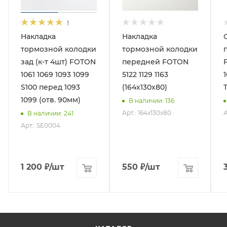
1
Накладка
Накладка
тормозной колодки
тормозной колодки
зад (к-т 4шт) FOTON
передней FOTON
1061 1069 1093 1099
5122 1129 1163
1
S100 перед 1093
(164х130х80)
1099 (отв. 90мм)
В наличии
: 136
Арт.: 164х130х80
А
В наличии
: 241
Арт.: SE0004
1 200
₽
/шт
550
₽
/шт