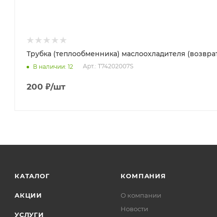
Трубка (теплообменника) маслоохладителя (возврат
Арт.: T74202007S
В наличии
: 12
200
₽
/шт
КАТАЛОГ
КОМПАНИЯ
АКЦИИ
О компании
Новости
УСЛУГИ