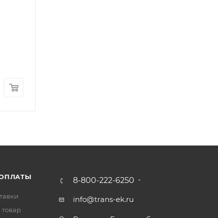
Кольцо уплотнительное клапанной крышки (рез
Арт.: T33817135
В наличии
: 182
85
₽
/шт
 ОПЛАТЫ
8-800-222-6250
тавки
info@trans-ek.ru
 товар