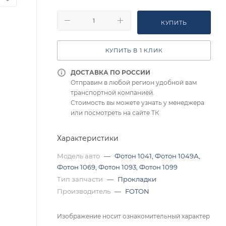
КУПИТЬ
КУПИТЬ В 1 КЛИК
ДОСТАВКА ПО РОССИИ
Отправим в любой регион удобной вам
транспортной компанией.
Стоимость вы можете узнать у менеджера
или посмотреть на сайте ТК
Характеристики
Модель авто
—
Фотон 1041
,
Фотон 1049А
,
Фотон 1069
,
Фотон 1093
,
Фотон 1099
Тип запчасти
—
Прокладки
Производитель
—
FOTON
Изображение носит ознакомительный характер