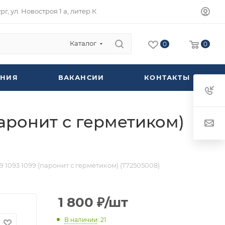
г, ул. Новостроя 1 а, литер К
Каталог
0
0
НИЯ
ВАКАНСИИ
КОНТАКТЫ
паронит с герметиком)
 1093 1099 (паронит с герметиком) (T72505008)
1 800
₽
/шт
В наличии
: 21