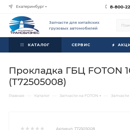
Екатеринбург
8-800-2
Запчасти для китайских
грузовых автомобилей
КАТАЛОГ
СЕРВИС
АКЦ
Прокладка ГБЦ FOTON 104
(T72505008)
—
—
—
Главная
Каталог
Запчасти на FOTON
Запчасти
Артикул:
T72505008