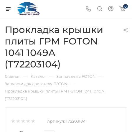
0
Прокладка крышки
плиты ГРМ FOTON
1041 1049А
(T72203104)
—
—
—
Главная
Каталог
Запчасти на FOTON
—
Запчасти для двигателя FOTON
Прокладка крышки плиты ГРМ FOTON 1041 1049А
(T72203104)
Артикул:
T72203104