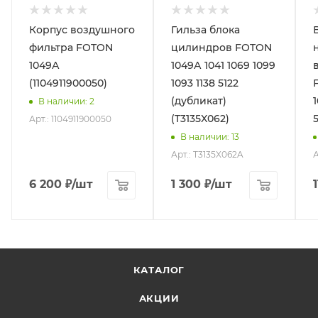
Корпус воздушного
Гильза блока
фильтра FOTON
цилиндров FOTON
1049А
1049А 1041 1069 1099
(1104911900050)
1093 1138 5122
(дубликат)
В наличии
: 2
(T3135X062)
Арт.: 1104911900050
В наличии
: 13
Арт.: T3135X062A
А
6 200
₽
/шт
1 300
₽
/шт
КАТАЛОГ
АКЦИИ