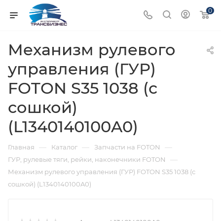
0
Механизм рулевого
управления (ГУР)
FOTON S35 1038 (с
сошкой)
(L1340140100A0)
—
—
—
Главная
Каталог
Запчасти на FOTON
—
ГУР, рулевые тяги, рейки, наконечники FOTON
Механизм рулевого управления (ГУР) FOTON S35 1038 (с
сошкой) (L1340140100A0)