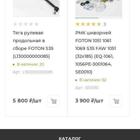
3
Тяга рулевая
РМК шкворней
продольная в
FOTON 1051 1061
сборе FOTON S35
1069 S35 FAW 1051
(L130000000085)
(32х185) (EQ-1061,
1056PE-3001064,
В наличии
: 20
SE0010)
Арт.: L130000000085
В наличии
: 62
Арт.: SE0010
5 800
₽
/шт
3 900
₽
/шт
КАТАЛОГ