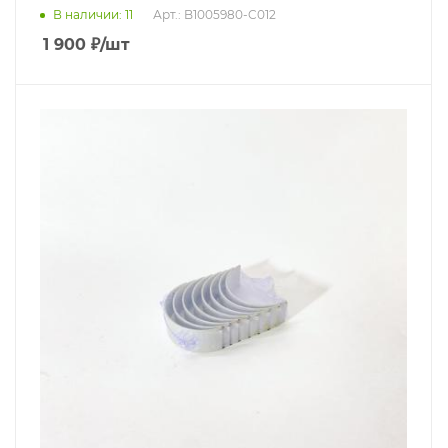
В наличии
: 11
Арт.: B1005980-C012
1 900
₽
/шт