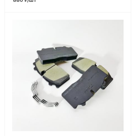
880
₽
/шт