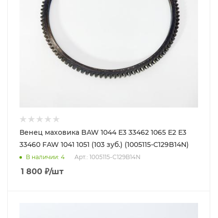
Венец маховика BAW 1044 Е3 33462 1065 Е2 Е3
33460 FAW 1041 1051 (103 зуб.) (1005115-C129B14N)
В наличии
: 4
Арт.: 1005115-C129B14N
1 800
₽
/шт