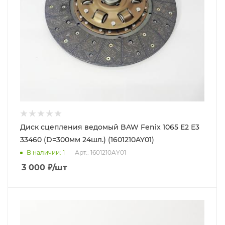
Диск сцепления ведомый BAW Fenix 1065 E2 Е3
33460 (D=300мм 24шл.) (1601210AY01)
В наличии
: 1
Арт.: 1601210AY01
3 000
₽
/шт