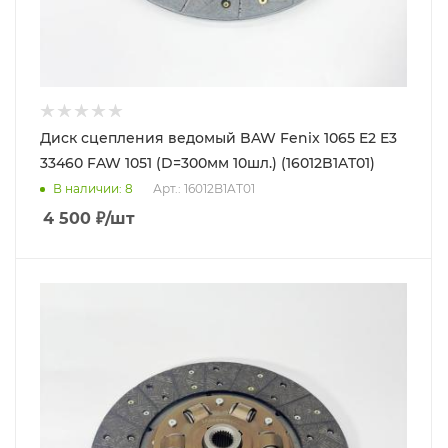
Диск сцепления ведомый BAW Fenix 1065 E2 E3
33460 FAW 1051 (D=300мм 10шл.) (16012B1AT01)
В наличии
: 8
Арт.: 16012B1AT01
4 500
₽
/шт