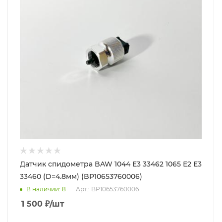
Датчик спидометра BAW 1044 Е3 33462 1065 Е2 Е3
33460 (D=4.8мм) (BP10653760006)
В наличии
: 8
Арт.: BP10653760006
1 500
₽
/шт