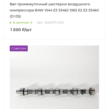
Вал промежуточный шестерни воздушного
компрессора BAW 1044 Е3 33462 1065 Е2 Е3 33460
(D=35)
В наличии
: 6
Арт.: 4001017-C012
1 500
₽
/шт
Советуем