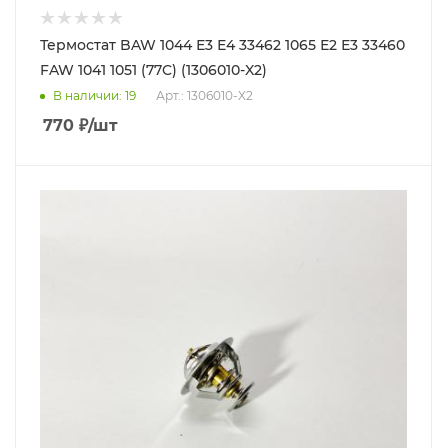
Термостат BAW 1044 Е3 Е4 33462 1065 Е2 Е3 33460
FAW 1041 1051 (77C) (1306010-X2)
В наличии
: 19
Арт.: 1306010-X2
770
₽
/шт