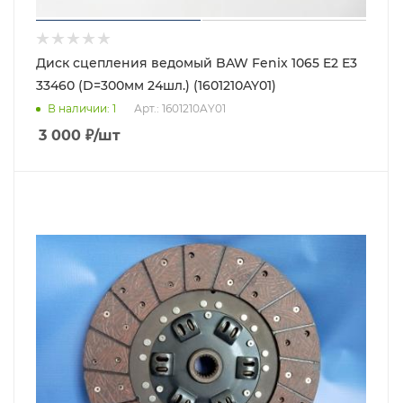
Диск сцепления ведомый BAW Fenix 1065 E2 Е3
33460 (D=300мм 24шл.) (1601210AY01)
В наличии
: 1
Арт.: 1601210AY01
3 000
₽
/шт