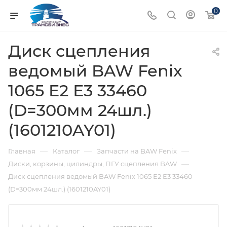
0
Диск сцепления
ведомый BAW Fenix
1065 E2 Е3 33460
(D=300мм 24шл.)
(1601210AY01)
—
—
—
Главная
Каталог
Запчасти на BAW Fenix
—
Диски, корзины, цилиндры, ПГУ сцепления BAW
Диск сцепления ведомый BAW Fenix 1065 E2 Е3 33460
(D=300мм 24шл.) (1601210AY01)