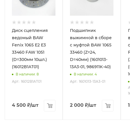
Диск сцепления
Подшипник
ведомый BAW
выжимной в сборе
Fenix 1065 E2 E3
с муфтой BAW 1065
33460 FAW 1051
33460 (Z=24,
(D=300мм 10шл.)
D=40мм) (1601013-
(16012B1AT01)
13A3-01, 986911K-40)
В наличии
: 8
В наличии
: 4
Арт.: 16012B1AT01
Арт.: 1601013-13A3-01
А
1
4 500
₽
/шт
2 000
₽
/шт