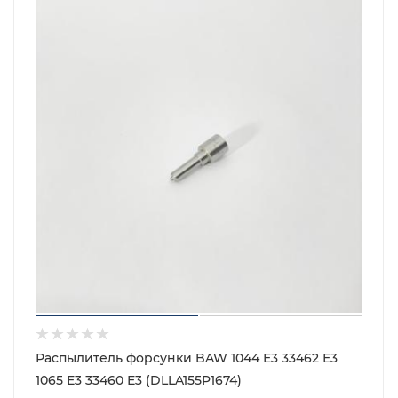
Распылитель форсунки BAW 1044 Е3 33462 Е3
1065 Е3 33460 Е3 (DLLA155P1674)