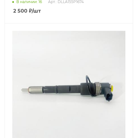
В наличии
: 16
Арт.: DLLA155P1674
2 500
₽
/шт