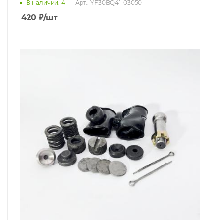
В наличии
: 4
Арт.: YF30BQ41-03050
420
₽
/шт