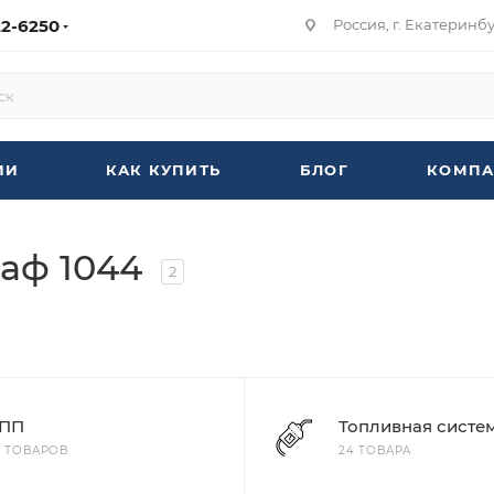
22-6250
Россия, г. Екатеринбур
ИИ
КАК КУПИТЬ
БЛОГ
КОМПА
Баф 1044
2
ПП
Топливная систе
7 ТОВАРОВ
24 ТОВАРА