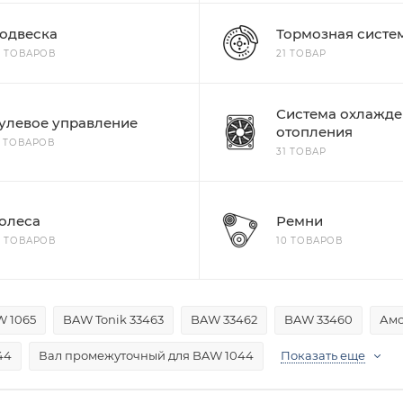
одвеска
Тормозная систе
5 ТОВАРОВ
21 ТОВАР
Система охлажде
улевое управление
отопления
4 ТОВАРОВ
31 ТОВАР
олеса
Ремни
8 ТОВАРОВ
10 ТОВАРОВ
 1065
BAW Tonik 33463
BAW 33462
BAW 33460
Амо
44
Вал промежуточный для BAW 1044
Показать еще