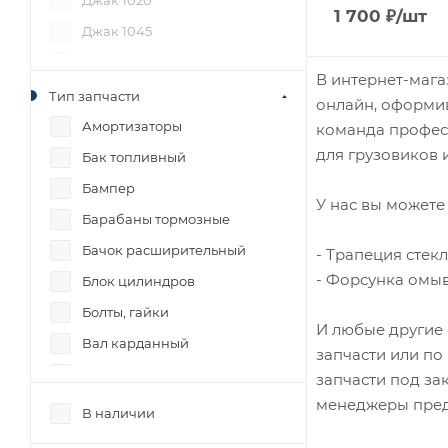
Джак 1020
1 700
₽
/шт
Джак 1045
Джак 1061
В интернет-мага
Джак N56
Тип запчасти
онлайн, оформив
ДжиЭмСи 1051
Амортизаторы
команда професс
для грузовиков и
Донг Фенг 1062
Бак топливный
Исузу NQR71
Бампер
У нас вы можете 
ТАТА 613
Барабаны тормозные
Фав 1031
Бачок расширительный
- Трапеция стек
- Форсунка омыв
Фав 1041
Блок цилиндров
Фав 1051
Болты, гайки
И любые другие 
Фав 1083
Вал карданный
запчасти или по
Фотон 1039
Вал коленчатый
запчасти под за
менеджеры пред
Фотон 1041
Вал первичный
В наличии
Фотон 1049А
Вал промежуточный