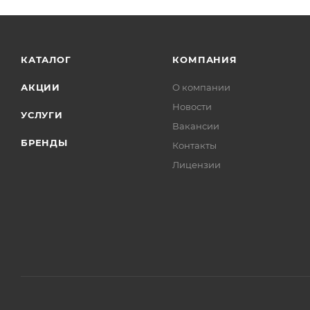
Гильзы
Глушитель
Головка блока цилиндров
КАТАЛОГ
КОМПАНИЯ
Группа ГРМ
АКЦИИ
О компании
Датчики
Новости
Диафрагма
УСЛУГИ
Вакансии
Диски
БРЕНДЫ
Контакты
Диски сцепления
Лицензии
Замки
Замок зажигания
Зеркала
Камера тормозная
Клапаны
Коллекторы
Колодки