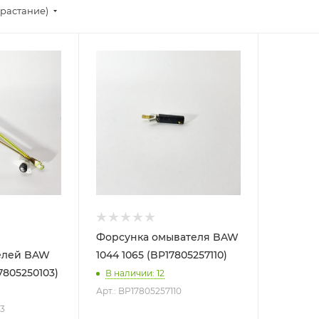
зрастание)
Форсунка омывателя BAW
елей BAW
1044 1065 (BP17805257110)
17805250103)
В наличии
: 12
Арт.: BP17805257110
03