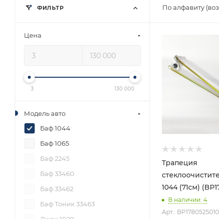
По алфавиту (во
ФИЛЬТР
Цена
3
130 000
Модель авто
Баф 1044
Баф 1065
Баф 2245
Трапеция
Баф 33460
стеклоочистит
1044 (71см) (BP
Баф 33462
В наличии
: 4
Баф Тоник 33463
Арт.: BP178052501