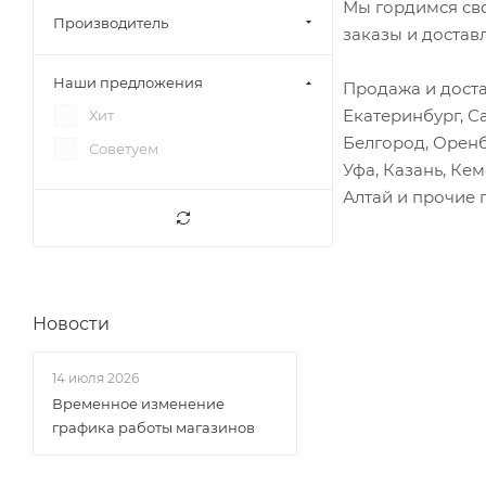
Мы гордимся св
Фотон 1049С
Вал распределительный
Производитель
заказы и достав
Фотон 1051
Вал шестерни ГРМ
Наши предложения
Фотон 1089
Продажа и доста
Вал шестерни компрессора
Екатеринбург, С
Хит
Фотон 5049
Венец маховика
Белгород, Оренб
Советуем
Фотон 5059
Вентилятор
Уфа, Казань, Ке
Фотон Тунланд с 2012гв
Вилка переключения
Алтай и прочие 
Хендай HD72
Вилка сцепления
Хендай HD78
Вискомуфта
Юджин 1020
Вкладыши
Юджин 1041
Новости
Вкладыши шатунные
Юджин 1080
Втулки
14 июля 2026
Выключатель (клавиша)
Временное изменение
Гайки, шпильки
графика работы магазинов
Генератор