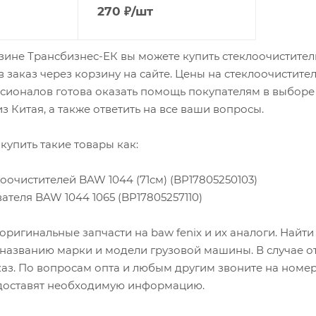
270
₽
/шт
зине Трансбизнес-ЕК вы можете купить стеклоочистители 
 заказ через корзину на сайте. Цены на стеклоочистите
ионалов готова оказать помощь покупателям в выборе 
з Китая, а также ответить на все ваши вопросы.
купить такие товары как:
лоочистителей BAW 1044 (71см) (BP17805250103)
ателя BAW 1044 1065 (BP17805257110)
оригинальные запчасти на baw fenix и их аналоги. Найт
 названию марки и модели грузовой машины. В случае о
каз. По вопросам опта и любым другим звоните на номер
оставят необходимую информацию.