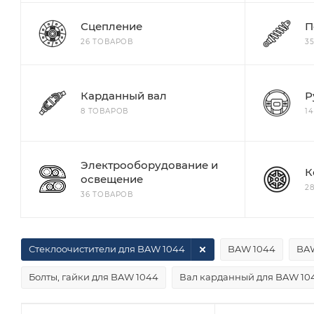
Сцепление
П
26 ТОВАРОВ
3
Карданный вал
Р
8 ТОВАРОВ
1
Электрооборудование и
К
освещение
2
36 ТОВАРОВ
Стеклоочистители для BAW 1044
BAW 1044
BAW
Болты, гайки для BAW 1044
Вал карданный для BAW 10