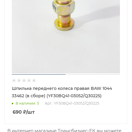
Шпилька переднего колеса правая BAW 1044
33462 (в сборе) (YF30BQ41-03052/Q30225)
В наличии
: 3
Арт.: YF30BQ41-03052/Q30225
690
₽
/шт
В интернет-магазине Трансбизнес-ЕК вы можете