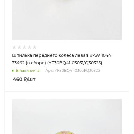
Шпилька переднего колеса левая BAW 1044
33462 (в сборе) (YF30BQ41-03051/Q30325)
В наличии
: 5
Арт.: YF30BQ41-03051/Q30325
460
₽
/шт