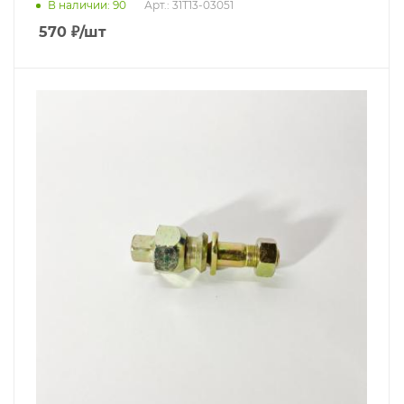
В наличии
: 90
Арт.: 31T13-03051
570
₽
/шт