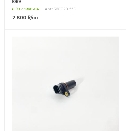
1089
В наличии
: 4
Арт.: 3602120-55D
2 800
₽
/шт