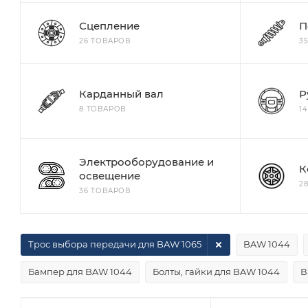
Сцепление
П
26 ТОВАРОВ
3
Карданный вал
Р
8 ТОВАРОВ
1
Электрооборудование и
К
освещение
2
36 ТОВАРОВ
Трос выбора передачи для BAW 1065
BAW 1044
Бампер для BAW 1044
Болты, гайки для BAW 1044
В