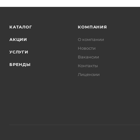
Гильзы
Глушитель
Головка блока цилиндров
КАТАЛОГ
КОМПАНИЯ
Группа ГРМ
АКЦИИ
О компании
Датчики
Новости
Диафрагма
УСЛУГИ
Вакансии
Диски
БРЕНДЫ
Контакты
Диски сцепления
Лицензии
Замки
Замок зажигания
Зеркала
Камера тормозная
Клапаны
Коллекторы
Колодки