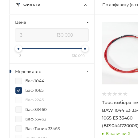
По алфавиту (во
ФИЛЬТР
Цена
3
130 000
Модель авто
Баф 1044
Баф 1065
Баф 2245
Трос выбора п
Баф 33460
BAW 1044 Е3 3
1065 Е3 33460
Баф 33462
(BP10441720003
Баф Тоник 33463
В наличии
: 5