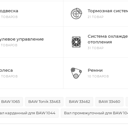
одвеска
Тормозная систе
5 ТОВАРОВ
21 ТОВАР
Система охлажде
улевое управление
отопления
4 ТОВАРОВ
31 ТОВАР
олеса
Ремни
8 ТОВАРОВ
10 ТОВАРОВ
BAW 1065
BAW Tonik 33463
BAW 33462
BAW 33460
ал карданный для BAW 1044
Вал промежуточный для BAW 10