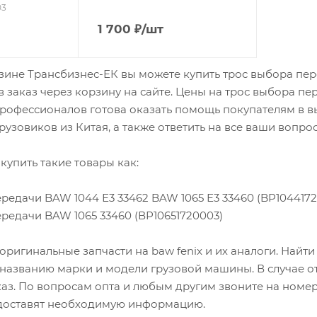
03
1 700
₽
/шт
зине Трансбизнес-ЕК вы можете купить трос выбора перед
 заказ через корзину на сайте. Цены на трос выбора пер
офессионалов готова оказать помощь покупателям в вы
рузовиков из Китая, а также ответить на все ваши вопро
купить такие товары как:
ередачи BAW 1044 Е3 33462 BAW 1065 Е3 33460 (BP104417
ередачи BAW 1065 33460 (ВР10651720003)
оригинальные запчасти на baw fenix и их аналоги. Найт
 названию марки и модели грузовой машины. В случае о
каз. По вопросам опта и любым другим звоните на номер
оставят необходимую информацию.