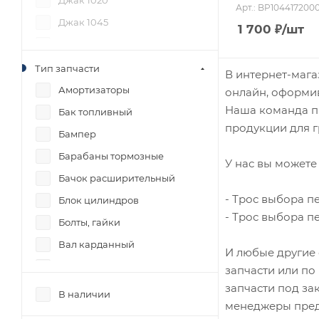
Джак 1020
Арт.: BP104417200
Джак 1045
1 700
₽
/шт
Джак 1061
Джак N56
Тип запчасти
В интернет-мага
ДжиЭмСи 1051
Амортизаторы
онлайн, оформив
Наша команда пр
Донг Фенг 1062
Бак топливный
продукции для г
Исузу NQR71
Бампер
ТАТА 613
Барабаны тормозные
У нас вы можете 
Фав 1031
Бачок расширительный
- Трос выбора п
Фав 1041
Блок цилиндров
- Трос выбора п
Фав 1051
Болты, гайки
Фав 1083
Вал карданный
И любые другие 
Фотон 1039
Вал коленчатый
запчасти или по
запчасти под за
Фотон 1041
Вал первичный
В наличии
менеджеры пред
Фотон 1049А
Вал промежуточный