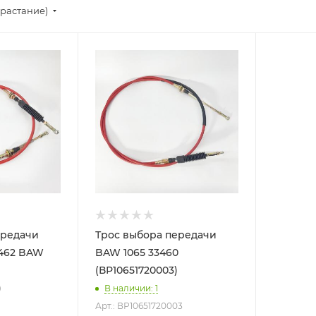
зрастание)
ередачи
Трос выбора передачи
3462 BAW
BAW 1065 33460
(ВР10651720003)
)
В наличии
: 1
Арт.: ВР10651720003