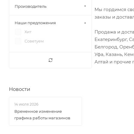
Фотон 1049С
Вал распределительный
Производитель
Мы гордимся св
Фотон 1051
Вал шестерни ГРМ
заказы и достав
Наши предложения
Фотон 1089
Вал шестерни компрессора
Продажа и доста
Хит
Фотон 5049
Венец маховика
Екатеринбург, С
Советуем
Фотон 5059
Вентилятор
Белгород, Оренб
Фотон Тунланд с 2012гв
Вилка переключения
Уфа, Казань, Ке
Хендай HD72
Алтай и прочие 
Вилка сцепления
Хендай HD78
Вискомуфта
Юджин 1020
Вкладыши
Юджин 1041
Новости
Вкладыши шатунные
Юджин 1080
Втулки
14 июля 2026
Выключатель (клавиша)
Временное изменение
Гайки, шпильки
графика работы магазинов
Генератор