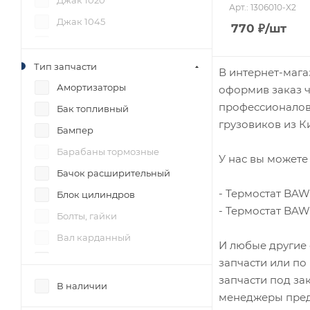
Джак 1020
Арт.: 1306010-X2
Джак 1045
770
₽
/шт
Джак 1061
Джак N56
Тип запчасти
В интернет-мага
ДжиЭмСи 1051
Амортизаторы
оформив заказ ч
профессионалов 
Донг Фенг 1062
Бак топливный
грузовиков из Ки
Исузу NQR71
Бампер
ТАТА 613
Барабаны тормозные
У нас вы можете 
Фав 1031
Бачок расширительный
- Термостат BAW 
Фав 1041
Блок цилиндров
- Термостат BAW 
Фав 1051
Болты, гайки
Фав 1083
Вал карданный
И любые другие 
Фотон 1039
Вал коленчатый
запчасти или по
запчасти под за
Фотон 1041
Вал первичный
В наличии
менеджеры пред
Фотон 1049А
Вал промежуточный