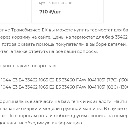
Арт.: 1306010-X2-86
710
₽
/шт
зине Трансбизнес-ЕК вы можете купить термостат для баф
ерез корзину на сайте. Цены на термостат для баф 3346
готова оказать помощь покупателям в выборе деталей,
тая, а также ответить на все ваши вопросы.
купить такие товары как:
1044 Е3 Е4 33462 1065 Е2 Е3 33460 FAW 1041 1051 (77C) (130
1044 Е3 Е4 33462 1065 Е2 Е3 33460 FAW 1041 1051 (82C) (130
оригинальные запчасти на baw fenix и их аналоги. Найт
 названию марки и модели грузовой машины. В случае о
каз. По вопросам опта и любым другим звоните на номер
оставят необходимую информацию.