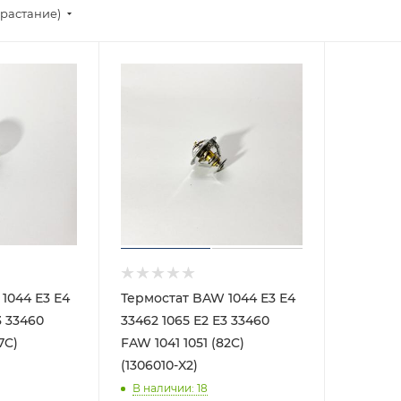
зрастание)
1044 Е3 Е4
Термостат BAW 1044 Е3 Е4
3 33460
33462 1065 Е2 Е3 33460
7C)
FAW 1041 1051 (82C)
(1306010-X2)
В наличии
: 18