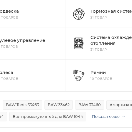
одвеска
Тормозная систе
5 ТОВАРОВ
21 ТОВАР
Система охлажде
улевое управление
отопления
4 ТОВАРОВ
31 ТОВАР
олеса
Ремни
8 ТОВАРОВ
10 ТОВАРОВ
BAW Tonik 33463
BAW 33462
BAW 33460
Амортизат
44
Вал промежуточный для BAW 1044
Показать еще