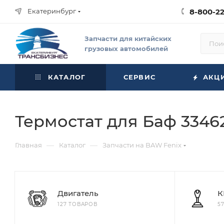
Екатеринбург
8-800-2
Запчасти для китайских
грузовых автомобилей
КАТАЛОГ
СЕРВИС
АКЦ
Термостат для Баф 3346
—
—
Главная
Каталог
Запчасти на BAW Fenix
Двигатель
К
127 ТОВАРОВ
5