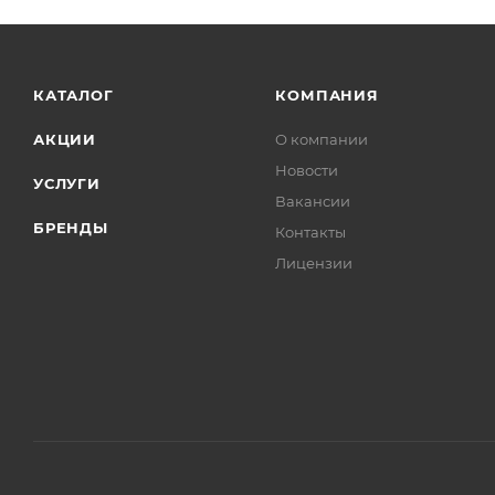
Гильзы
Глушитель
Головка блока цилиндров
КАТАЛОГ
КОМПАНИЯ
Группа ГРМ
АКЦИИ
О компании
Датчики
Новости
Диафрагма
УСЛУГИ
Вакансии
Диски
БРЕНДЫ
Контакты
Диски сцепления
Лицензии
Замки
Замок зажигания
Зеркала
Камера тормозная
Клапаны
Коллекторы
Колодки