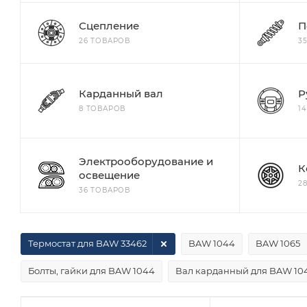
Сцепление
П
26 ТОВАРОВ
3
Карданный вал
Р
8 ТОВАРОВ
1
Электрооборудование и
К
освещение
2
36 ТОВАРОВ
Термостат для BAW 33462
BAW 1044
BAW 1065
Болты, гайки для BAW 1044
Вал карданный для BAW 10