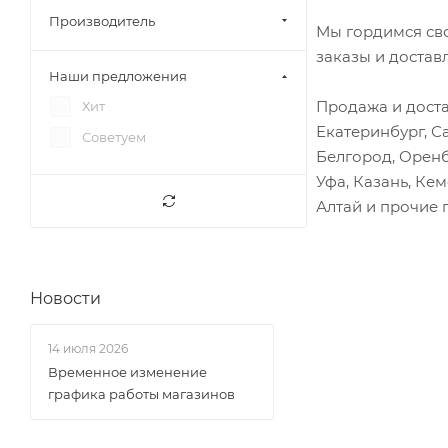
Фотон 1049С
Вал распределительный
Производитель
Мы гордимся св
Фотон 1051
Вал шестерни ГРМ
заказы и достав
Наши предложения
Фотон 1089
Вал шестерни компрессора
Продажа и доста
Хит
Фотон 5049
Венец маховика
Екатеринбург, С
Советуем
Фотон 5059
Вентилятор
Белгород, Оренб
Фотон Тунланд с 2012гв
Вилка переключения
Уфа, Казань, Ке
Хендай HD72
Алтай и прочие 
Вилка сцепления
Хендай HD78
Вискомуфта
Юджин 1020
Вкладыши
Юджин 1041
Новости
Вкладыши шатунные
Юджин 1080
Втулки
14 июля 2026
Выключатель (клавиша)
Временное изменение
Гайки, шпильки
графика работы магазинов
Генератор