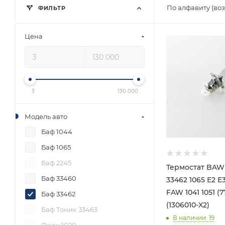
По алфавиту (во
ФИЛЬТР
Цена
3
130 000
Модель авто
Баф 1044
Баф 1065
Баф 2245
Термостат BAW 
Баф 33460
33462 1065 Е2 Е
FAW 1041 1051 (7
Баф 33462
(1306010-X2)
Баф Тоник 33463
В наличии
: 19