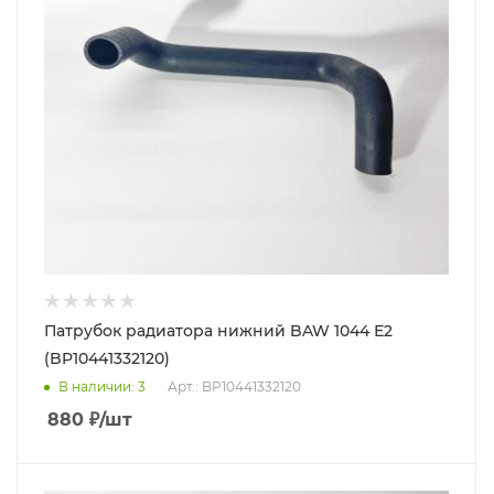
Патрубок радиатора нижний BAW 1044 Е2
(BP10441332120)
В наличии
: 3
Арт.: BP10441332120
880
₽
/шт