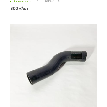
В наличии
: 2
Арт.: BP10441332110
800
₽
/шт