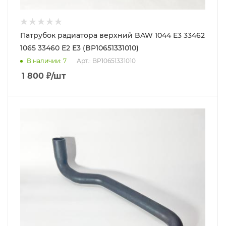
Патрубок радиатора верхний BAW 1044 Е3 33462
1065 33460 Е2 Е3 (BP10651331010)
В наличии
: 7
Арт.: BP10651331010
1 800
₽
/шт