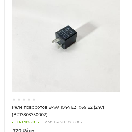
Реле поворотов BAW 1044 Е2 1065 Е2 (24V)
(BP17803750002)
В наличии
: 3
Арт.: BP17803750002
720
₽
/шт