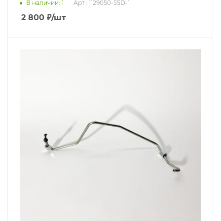
В наличии
: 1
Арт.: 1129050-55D-1
2 800
₽
/шт