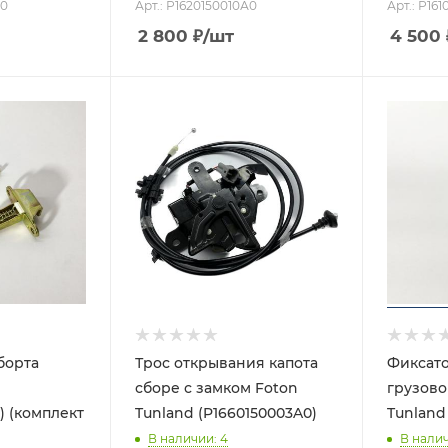
А0
Арт.: Р1620150010А0
Арт.: Р16
2 800
₽
/шт
4 500
борта
Трос открывания капота
Фиксато
сборе с замком Foton
грузово
) (комплект
Tunland (P1660150003A0)
Tunland
В наличии
: 4
В нали