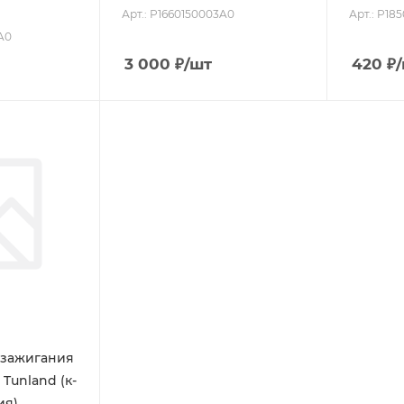
Арт.: P1660150003A0
Арт.: P1
A0
3 000
₽
/шт
420
₽
 зажигания
Tunland (к-
ия)