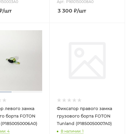
10150003А0
Арт.: Р1610150008А0
₽
/шт
3 300
₽
/шт
р левого замка
Фиксатор правого замка
го борта FOTON
грузового борта FOTON
 (P1850050006A0)
Tunland (P1850050007A0)
чии
: 4
В наличии
: 1