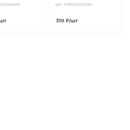
850050006A0
Арт.: P1850050007A0
/шт
310
₽
/шт