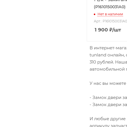
Гайки, шпильки
(Р1610150031А0)
Главная пара
Нет в наличии
Арт.: Р1610150031А
Глушитель
1 900
₽
/шт
Горловина топливного бака
Грузовой отсек
В интернет-мага
Датчик ABS
tunland онлайн,
Датчик заднего хода
310 рублей. Наш
Датчик коленвала
автомобильной п
Датчик парктроника
У нас вы можете 
Датчик спидометра
Датчик топливный
- Замок двери з
Двери
- Замок двери з
Дефлекторы
Диски сцепления
И любые другие 
артикулу запчас