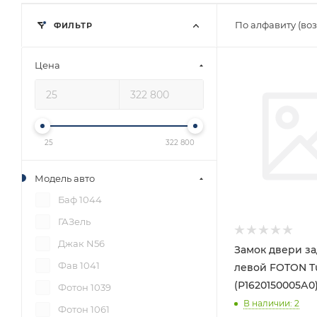
По алфавиту (во
ФИЛЬТР
Цена
25
322 800
Модель авто
Баф 1044
ГАЗель
Джак N56
Замок двери з
Фав 1041
левой FOTON T
(Р1620150005А0
Фотон 1039
В наличии
: 2
Фотон 1061