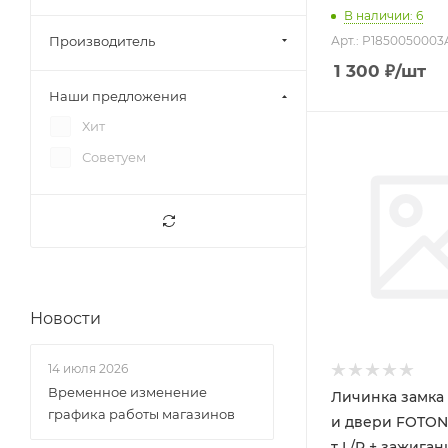
Блокировка руля
В наличии
: 6
Болты, гайки
Арт.: P1850050003
Производитель
1 300
₽
/шт
Борт кузова
Наши предложения
Брызговики
Хит
Вакуумный усилитель
Советуем
Вакуумный усилитель
сцепления
Вал карданный
Вал первичный
Вал рулевой
Вал шестерни раздатки
Новости
Вентилятор
14 июля 2026
Вилка сцепления
Временное изменение
Личинка замка
Втулки
графика работы магазинов
и двери FOTON 
Выжимной подшипник
т L/R + зажиган