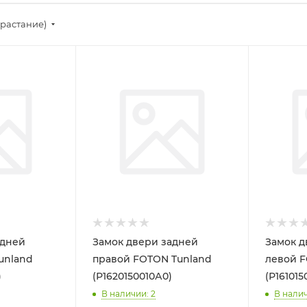
зрастание)
адней
Замок двери задней
Замок д
unland
правой FOTON Tunland
левой F
)
(Р1620150010А0)
(Р16101
В наличии
: 2
В нали