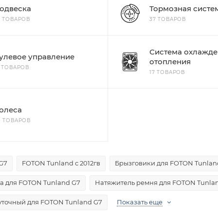
одвеска
Тормозная систе
7 ТОВАРОВ
37 ТОВАРОВ
Система охлажде
улевое управление
отопления
3 ТОВАРОВ
17 ТОВАРОВ
олеса
0 ТОВАРОВ
G7
FOTON Tunland с 2012гв
Брызговики для FOTON Tunlan
а для FOTON Tunland G7
Натяжитель ремня для FOTON Tunla
точный для FOTON Tunland G7
Показать еще