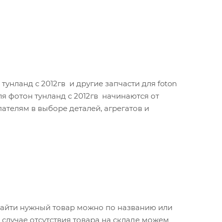
унланд с 2012гв и другие запчасти для foton
ля фотон тунланд с 2012гв начинаются от
ателям в выборе деталей, агрегатов и
 Найти нужный товар можно по названию или
случае отсутствия товара на складе можем