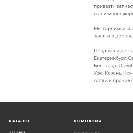
Диски тормозные
привезти запчас
Дневной ходовой огонь
наши менеджеры
Заглушки
Замки
Мы гордимся св
заказы и достав
Защита
Защита колеса
Продажа и доста
Защита топливного бака
Екатеринбург, С
Зеркала
Белгород, Оренб
Уфа, Казань, Ке
Интеркулер
Алтай и прочие 
Капот
Картер двигателя
Клапан масляного насоса
Клапан сцепления
Клипсы
КАТАЛОГ
КОМПАНИЯ
Колодки
АКЦИИ
О компании