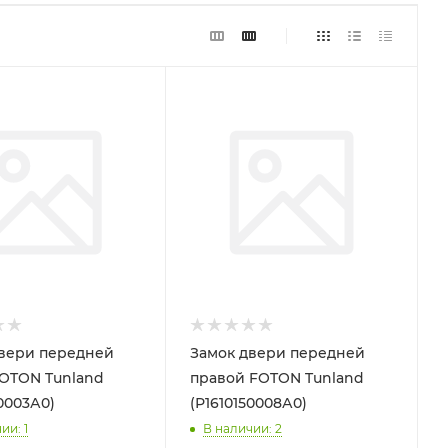
вери передней
Замок двери передней
OTON Tunland
правой FOTON Tunland
50003А0)
(Р1610150008А0)
чии
: 1
В наличии
: 2