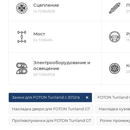
Сцепление
П
14 ТОВАРОВ
2
Мост
Р
24 ТОВАРА
1
Электрооборудование и
К
освещение
2
58 ТОВАРОВ
Замки для FOTON Tunland с 2012гв
FOTON Tunland 
Накладка двери для FOTON Tunland G7
Накладка кузов
Противотуманки для FOTON Tunland G7
Ролик промежу