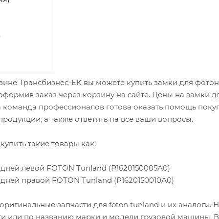
0
зине Трансбизнес-ЕК вы можете купить замки для фотон т
 оформив заказ через корзину на сайте. Цены на замки д
а команда профессионалов готова оказать помощь покуп
родукции, а также ответить на все ваши вопросы.
купить такие товары как:
адней левой FOTON Tunland (Р1620150005А0)
адней правой FOTON Tunland (Р1620150010А0)
оригинальные запчасти для foton tunland и их аналоги.
ти или по названию марки и модели грузовой машины. В 