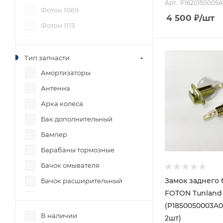
Арт.: Р1620150005
Фотон 1069
4 500
₽
/шт
Фотон 1113
Фотон Саванна
Фотон Тунланд G7
Тип запчасти
Фотон Тунланд с 2012гв
Амортизаторы
Антенна
Арка колеса
Бак дополнительный
Бампер
Барабаны тормозные
Бачок омывателя
Замок заднего 
Бачок расширительный
FOTON Tunland
Блок 4WD
(P1850050003A0
Блок управления
В наличии
2шт)