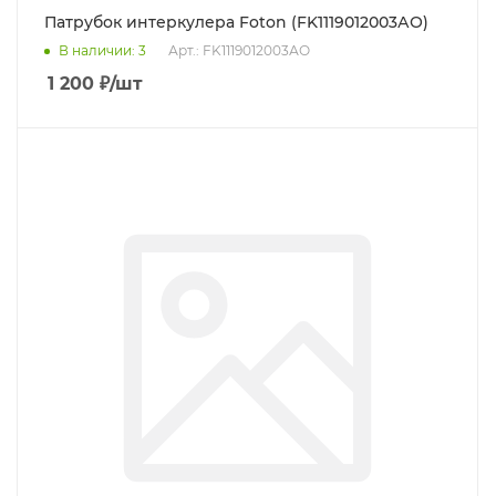
Патрубок интеркулера Foton (FK1119012003АО)
В наличии
: 3
Арт.: FK1119012003АО
1 200
₽
/шт