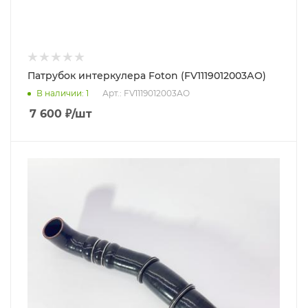
Патрубок интеркулера Foton (FV1119012003АО)
В наличии
: 1
Арт.: FV1119012003АО
7 600
₽
/шт