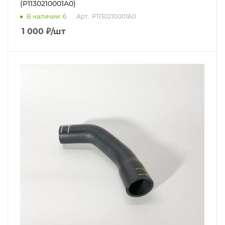
(P1130210001A0)
В наличии
: 6
Арт.: P1130210001A0
1 000
₽
/шт