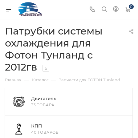
0
Патрубки системы
охлаждения для
Фотон Тунланд с
2012гв
6
—
—
Главная
Каталог
Запчасти для FOTON Tunland
Двигатель
33 ТОВАРА
КПП
40 ТОВАРОВ